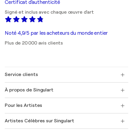
Certificat d'authenticité
Signé et inclus avec chaque œuvre d'art
Noté 4,9/5 par les acheteurs du monde entier
Plus de 20 000 avis clients
Service clients
Nous contacter
À propos de Singulart
Expédition
Politique de retour
A propos de nous
Témoignages de clients
Pour les Artistes
FAQ
Offrir une carte cadeau
Sociétés affiliées
Rejoignez notre programme commercial
Rejoindre Singulart en tant qu'artiste
Nos artistes
Mon compte
Artistes Célèbres sur Singulart
Se connecter en tant qu'Artiste
Magazine Singulart
Protection acheteur
Emplois
+33 1 76 44 06 42
Henri Matisse