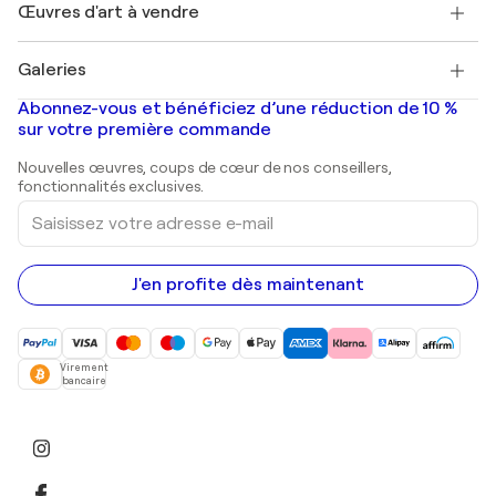
Découvrez une sélection d'art original
Œuvres d'art à vendre
Marc Chagall
Pablo Picasso
Tableaux à vendre
Salvador Dalí
Galeries
Tableaux abstraits à vendre
Banksy
Peintures à l'huile
Mr. Brainwash
Galeries d'art en France
Abonnez-vous et bénéficiez d’une réduction de 10 %
Peintures de paysage
Shepard Fairey
Galeries d'art en Belgique
sur votre première commande
Estampes
Sculptures
Nouvelles œuvres, coups de cœur de nos conseillers,
Peintures acryliques
fonctionnalités exclusives.
Saisissez
votre
adresse
e-
mail
J'en profite dès maintenant
Virement
bancaire