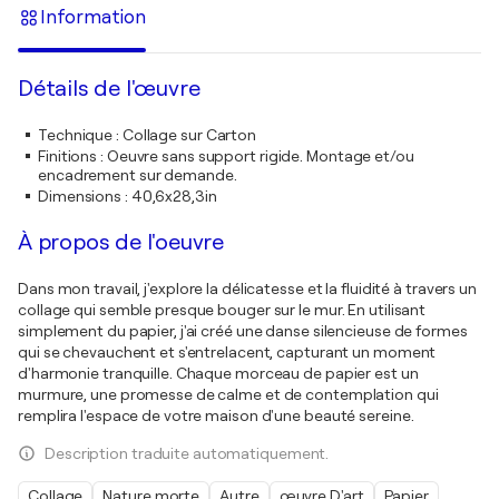
Information
Détails de l'œuvre
Technique
:
Collage sur Carton
Finitions
:
Oeuvre sans support rigide. Montage et/ou
encadrement sur demande.
Dimensions
:
40,6x28,3in
À propos de l'oeuvre
Dans mon travail, j'explore la délicatesse et la fluidité à travers un
collage qui semble presque bouger sur le mur. En utilisant
simplement du papier, j'ai créé une danse silencieuse de formes
qui se chevauchent et s'entrelacent, capturant un moment
d'harmonie tranquille. Chaque morceau de papier est un
murmure, une promesse de calme et de contemplation qui
remplira l'espace de votre maison d'une beauté sereine.
Description traduite automatiquement.
Collage
Nature morte
Autre
œuvre D'art
Papier