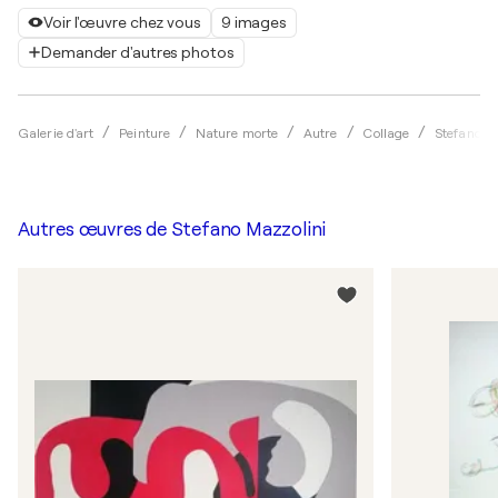
Voir l'œuvre chez vous
9 images
Demander d'autres photos
Galerie d'art
Peinture
Nature morte
Autre
Collage
Stefano M
Autres œuvres de
Stefano Mazzolini