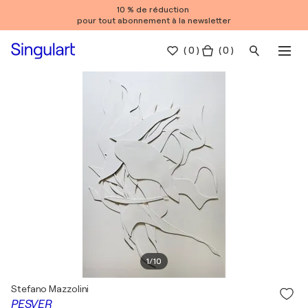
10 % de réduction
pour tout abonnement à la newsletter
(
0
)
( 0 )
1
/
10
Stefano Mazzolini
PESVER