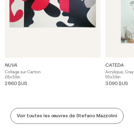
NUVA
CATEDA
Collage sur Carton
Acrylique, Cra
28x39in
55x39in
2 860 $US
3 090 $US
Voir toutes les œuvres de Stefano Mazzolini