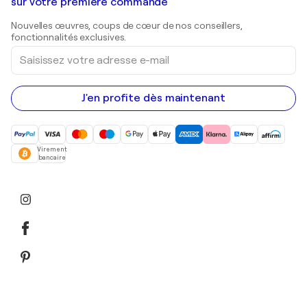
Galeries d'art en Belgique
sur votre première commande
Estampes
Sculptures
Nouvelles œuvres, coups de cœur de nos conseillers,
Peintures acryliques
fonctionnalités exclusives.
Saisissez
votre
adresse
e-
mail
J'en profite dès maintenant
Virement
bancaire