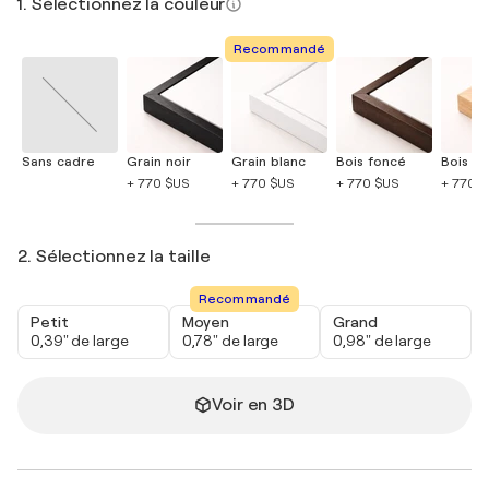
1. Sélectionnez la couleur
Recommandé
Sans cadre
Grain noir
Grain blanc
Bois foncé
Bois cla
+ 770 $US
+ 770 $US
+ 770 $US
+ 770 
2. Sélectionnez la taille
Recommandé
Petit
Moyen
Grand
0,39" de large
0,78" de large
0,98" de large
Voir en 3D