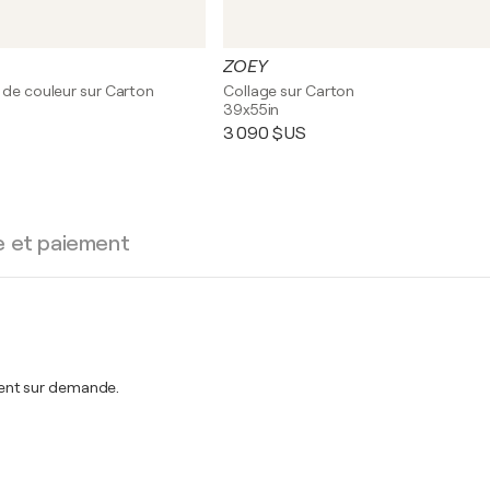
ZOEY
 de couleur sur Carton
Collage sur Carton
39x55in
3 090 $US
e et paiement
ent sur demande.