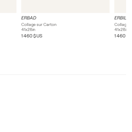
ERBAD
ERBIL
Collage sur Carton
Collage 
41x28in
41x28in
1 460 $US
1 460 $