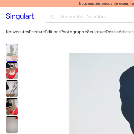
Nouveautés, coups de cœur, t
Rechercher 
New York
Photographie
Nouveautés
Peinture
Éditions
Photographie
Sculpture
Dessin
Artistes
Pop Art
Pablo Picasso