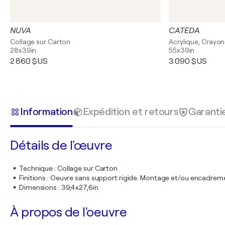
NUVA
CATEDA
Collage sur Carton
Acrylique, Crayon
28x39in
55x39in
2 860 $US
3 090 $US
Information
Expédition et retours
Garanti
Détails de l'œuvre
Technique
:
Collage sur Carton
Finitions
:
Oeuvre sans support rigide. Montage et/ou encadrem
Dimensions
:
39,4x27,6in
À propos de l'oeuvre