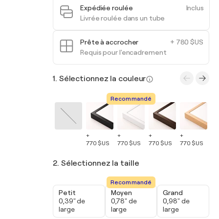
Expédiée roulée
Inclus
Livrée roulée dans un tube
Prête à accrocher
+ 780 $US
Requis pour l'encadrement
1. Sélectionnez la couleur
Recommandé
+
+
+
+
+
770 $US
770 $US
770 $US
770 $US
77
2. Sélectionnez la taille
Recommandé
Petit
Moyen
Grand
0,39" de
0,78" de
0,98" de
large
large
large