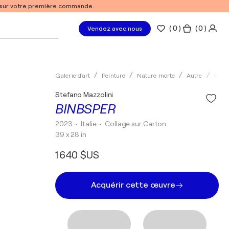
% sur votre première commande.
(
0
)
( 0 )
Vendez avec nous
Galerie d'art
Peinture
Nature morte
Autre
Coll
Stefano Mazzolini
BINBSPER
2023
• Italie
•
Collage sur Carton
39 x 28 in
1 640 $US
Acquérir cette œuvre