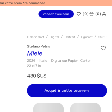
% sur votre première commande.
(
0
)
( 0 )
Vendez avec nous
Galerie d'art
Digital
Portrait
Figuratif
Stefano P
Stefano Petris
Miele
2026
• Italie
•
Digital sur Papier , Carton
23 x 17 in
430 $US
Acquérir cette œuvre