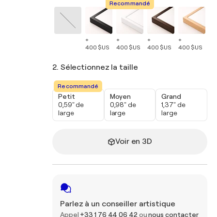
Recommandé
+
+
+
+
+
400 $US
400 $US
400 $US
400 $US
40
2. Sélectionnez la taille
Recommandé
Petit
Moyen
Grand
0,59" de
0,98" de
1,37" de
large
large
large
Voir en 3D
Parlez à un conseiller artistique
Appel
+33 1 76 44 06 42
ou
nous contacter