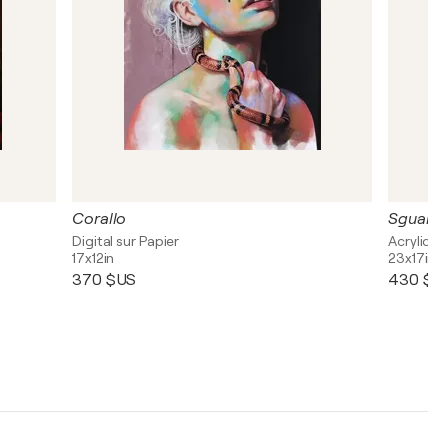
Corallo
Sguardi
Digital sur Papier
Acrylique,
17x12in
23x17in
370 $US
430 $U