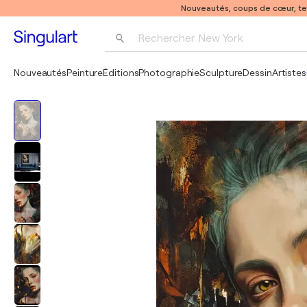
Nouveautés, coups de cœur, t
Rechercher 
New York
Photographie
Nouveautés
Peinture
Éditions
Photographie
Sculpture
Dessin
Artistes
Pop Art
Pablo Picasso