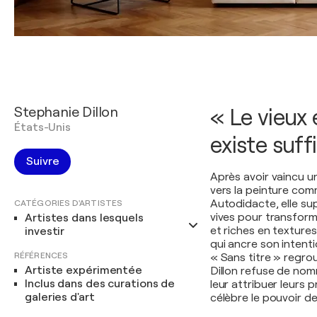
Stephanie Dillon
« Le vieux 
États-Unis
existe suffi
Suivre
Après avoir vaincu un
vers la peinture com
Autodidacte, elle su
CATÉGORIES D'ARTISTES
vives pour transform
Artistes dans lesquels
et riches en textures
investir
qui ancre son intenti
RÉFÉRENCES
« Sans titre » regrou
Artiste expérimentée
Dillon refuse de nom
Inclus dans des curations de
leur attribuer leurs p
galeries d'art
célèbre le pouvoir de 