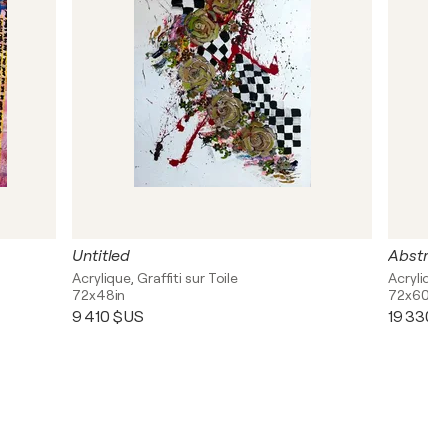
Untitled
Abstrac
Acrylique, Graffiti sur Toile
Acrylique
72x48in
72x60in
9 410 $US
19 330 