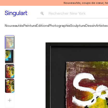
Nouveautés, coups de cœur, t
Rechercher 
New York
Photographie
Nouveautés
Peinture
Éditions
Photographie
Sculpture
Dessin
Artistes
Pop Art
Pablo Picasso