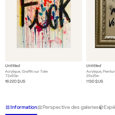
Untitled
Untitled
Acrylique, Graffiti sur Toile
Acrylique, Peintu
72x60in
29x25in
16 220 $US
1 130 $US
Information
Perspective des galeries
Expé