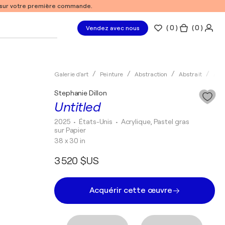
% sur votre première commande.
(
0
)
( 0 )
Vendez avec nous
Galerie d'art
Peinture
Abstraction
Abstrait
Acry
Stephanie Dillon
Untitled
2025
• États-Unis
•
Acrylique, Pastel gras
sur Papier
38 x 30 in
3 520 $US
Acquérir cette œuvre