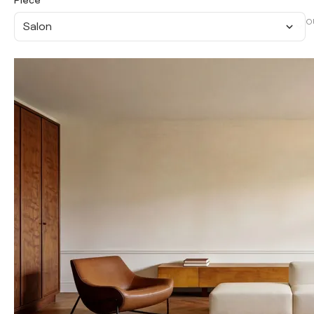
Pièce
O
Salon