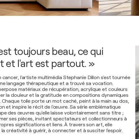
est toujours beau, ce qui
t et l'art est partout. »
 cancer, l'artiste multimédia Stephanie Dillon s'est tournée
me langage thérapeutique et a trouvé sa vocation.
perpose matériaux de récupération, acrylique et couleurs
er la douleur et la gratitude en compositions dynamiques
. Chaque toile porte un mot caché, peint à la main au dos,
on et inspire le récit de l'œuvre. Sa série emblématique
pe des œuvres qu'elle laisse volontairement sans titre ;
mer ses pièces, invitant spectateurs et collectionneurs à
ropres significations et liens. À travers son art, elle
la créativité à guérir, à connecter et à susciter l'espoir.