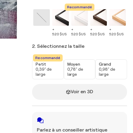
Recommandé
+
+
+
+
+
520 $US
520 $US
520 $US
520 $US
52
2. Sélectionnez la taille
Recommandé
Petit
Moyen
Grand
0,39" de
0,78" de
0,98" de
large
large
large
Voir en 3D
Parlez à un conseiller artistique