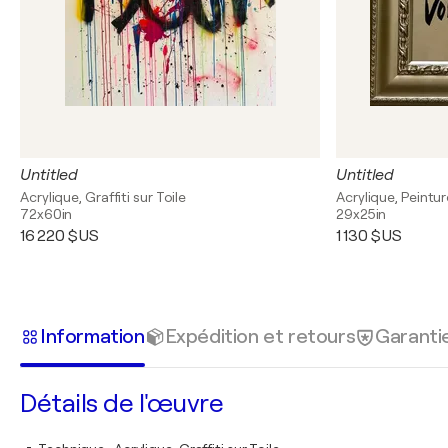
Untitled
Untitled
Acrylique, Graffiti sur Toile
Acrylique, Peintu
72x60in
29x25in
16 220 $US
1 130 $US
Information
Expédition et retours
Garanti
Détails de l'œuvre