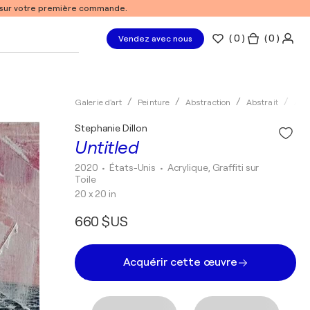
% sur votre première commande.
(
0
)
( 0 )
Vendez avec nous
Galerie d'art
Peinture
Abstraction
Abstrait
Acry
Stephanie Dillon
Untitled
2020
• États-Unis
•
Acrylique, Graffiti sur
Toile
20 x 20 in
660 $US
Acquérir cette œuvre