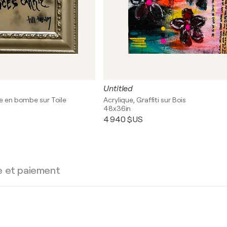
Untitled
re en bombe sur Toile
Acrylique, Graffiti sur Bois
48x36in
4 940 $US
e et paiement