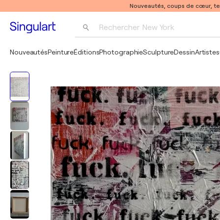
Nouveautés, coups de cœur, t
Rechercher 
New York
Photographie
Nouveautés
Peinture
Éditions
Photographie
Sculpture
Dessin
Artistes
Pop Art
Pablo Picasso