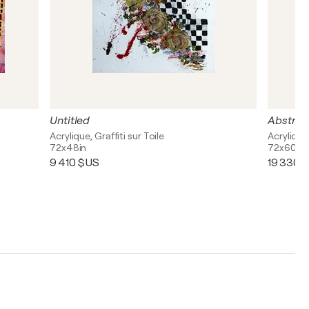
Untitled
Abstrac
Acrylique, Graffiti sur Toile
Acrylique
72x48in
72x60in
9 410 $US
19 330 