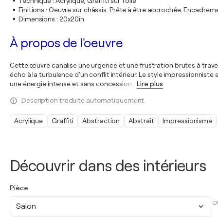
Technique
:
Acrylique, Graffiti sur Toile
Finitions
:
Oeuvre sur châssis. Prête à être accrochée. Encadre
Dimensions
:
20x20in
À propos de l'oeuvre
Cette œuvre canalise une urgence et une frustration brutes à travers
écho à la turbulence d'un conflit intérieur. Le style impressionniste
une énergie intense et sans concession
…
Lire plus
Description traduite automatiquement.
Acrylique
Graffiti
Abstraction
Abstrait
Impressionisme
Découvrir dans des intérieurs
Pièce
O
Salon