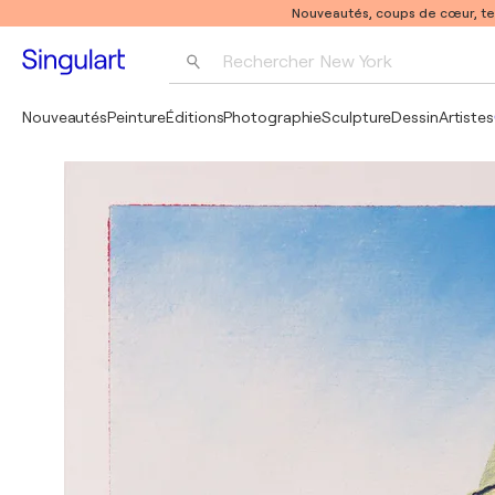
Nouveautés, coups de cœur, t
Rechercher 
New York
Photographie
Nouveautés
Peinture
Éditions
Photographie
Sculpture
Dessin
Artistes
Pop Art
Pablo Picasso