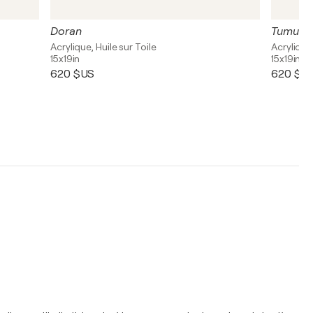
Doran
Tumulte
Acrylique, Huile sur Toile
Acrylique,
15x19in
15x19in
620 $US
620 $U