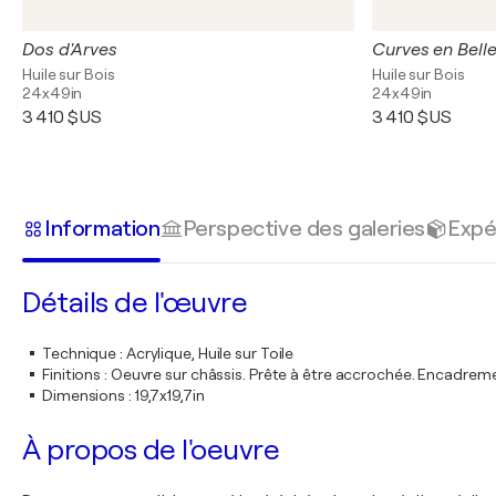
Dos d'Arves
Curves en Bell
Huile sur Bois
Huile sur Bois
24x49in
24x49in
3 410 $US
3 410 $US
Information
Perspective des galeries
Expé
Détails de l'œuvre
Technique
:
Acrylique, Huile sur Toile
Finitions
:
Oeuvre sur châssis. Prête à être accrochée. Encadre
Dimensions
:
19,7x19,7in
À propos de l'oeuvre