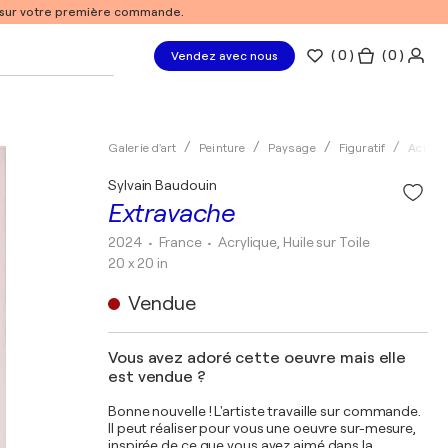
% sur votre première commande.
(
0
)
( 0 )
Vendez avec nous
Galerie d'art
Peinture
Paysage
Figuratif
Acryli
Sylvain Baudouin
Extravache
2024
• France
•
Acrylique, Huile sur Toile
20 x 20 in
Vendue
Vous avez adoré cette oeuvre mais elle
est vendue ?
Bonne nouvelle ! L'artiste travaille sur commande.
Il peut réaliser pour vous une oeuvre sur-mesure,
inspirée de ce que vous avez aimé dans la