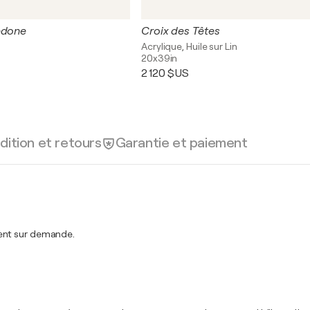
edone
Croix des Têtes
Acrylique, Huile sur Lin
20x39in
2 120 $US
dition et retours
Garantie et paiement
ment sur demande.