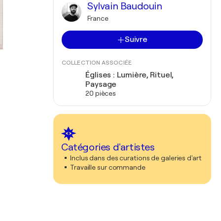
Sylvain Baudouin
France
Suivre
COLLECTION ASSOCIÉE
Églises : Lumière, Rituel,
Paysage
20 pièces
Catégories d'artistes
Inclus dans des curations de galeries d'art
Travaille sur commande