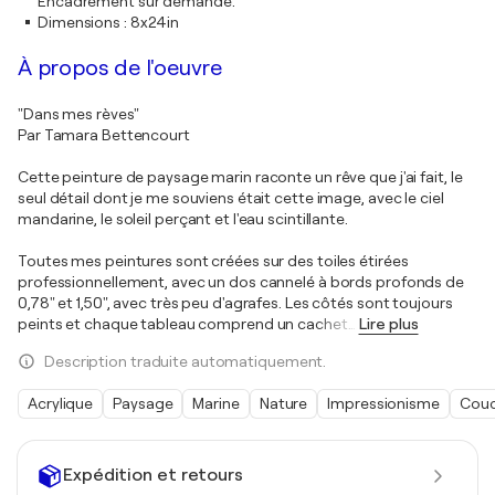
Encadrement sur demande.
Dimensions
:
8x24in
À propos de l'oeuvre
"Dans mes rèves"
Par Tamara Bettencourt
Cette peinture de paysage marin raconte un rêve que j'ai fait, le
seul détail dont je me souviens était cette image, avec le ciel
mandarine, le soleil perçant et l'eau scintillante.
Toutes mes peintures sont créées sur des toiles étirées
professionnellement, avec un dos cannelé à bords profonds de
0,78" et 1,50", avec très peu d'agrafes. Les côtés sont toujours
peints et chaque tableau comprend un cachet
…
Lire plus
Description traduite automatiquement.
Acrylique
Paysage
Marine
Nature
Impressionisme
Couc
Expédition et retours