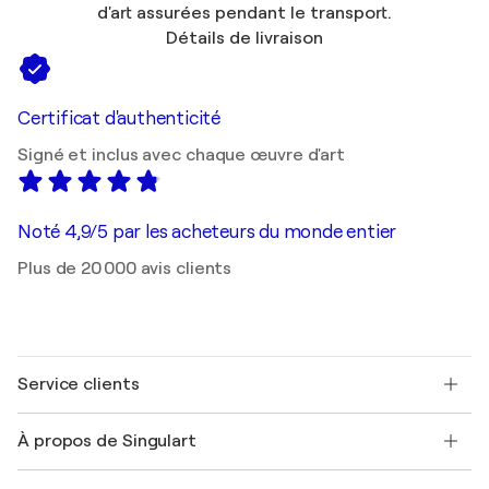
d'art assurées pendant le transport.
Détails de livraison
Certificat d'authenticité
Signé et inclus avec chaque œuvre d'art
Noté 4,9/5 par les acheteurs du monde entier
Plus de 20 000 avis clients
Service clients
Nous contacter
À propos de Singulart
Expédition
Politique de retour
A propos de nous
Témoignages de clients