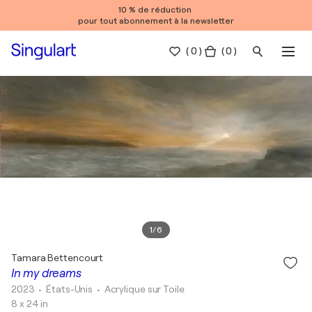
10 % de réduction
pour tout abonnement à la newsletter
(
0
)
( 0 )
1
/
6
Tamara Bettencourt
In my dreams
2023
• États-Unis
•
Acrylique sur Toile
8 x 24 in