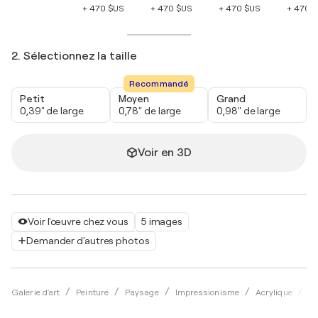
+ 470 $US
+ 470 $US
+ 470 $US
+ 470 
2. Sélectionnez la taille
Recommandé
Petit
Moyen
Grand
0,39" de large
0,78" de large
0,98" de large
Voir en 3D
Voir l'œuvre chez vous
5 images
Demander d'autres photos
Galerie d'art
Peinture
Paysage
Impressionisme
Acrylique
Ta