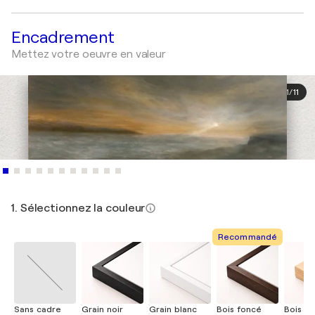
Encadrement
Mettez votre oeuvre en valeur
1
/
11
1. Sélectionnez la couleur
Recommandé
Sans cadre
Grain noir
Grain blanc
Bois foncé
Bois cla