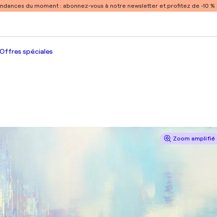
endances du moment :
abonnez-vous à notre newsletter et profitez de -10 
Offres spéciales
Zoom amplifié 