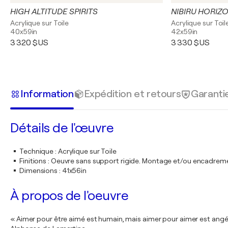
HIGH ALTITUDE SPIRITS
NIBIRU HORIZ
Acrylique sur Toile
Acrylique sur Toil
40x59in
42x59in
3 320 $US
3 330 $US
Information
Expédition et retours
Garanti
Détails de l'œuvre
Technique
:
Acrylique sur Toile
Finitions
:
Oeuvre sans support rigide. Montage et/ou encadrem
Dimensions
:
41x56in
À propos de l'oeuvre
« Aimer pour être aimé est humain, mais aimer pour aimer est angé