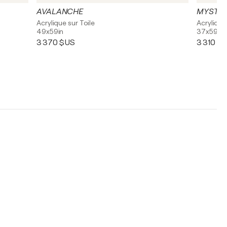
AVALANCHE
MYSTE
Acrylique sur Toile
Acrylique
49x59in
37x59in
3 370 $US
3 310 $