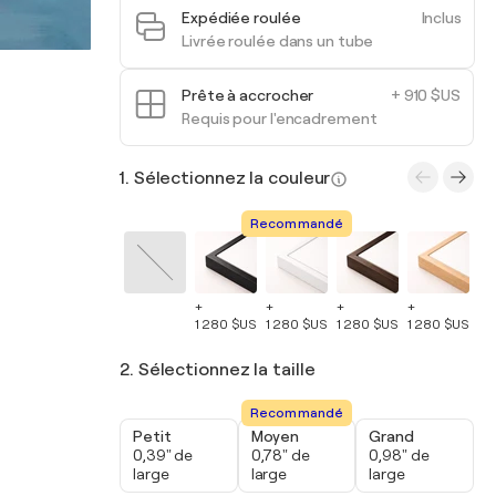
Expédiée roulée
Inclus
Livrée roulée dans un tube
Prête à accrocher
+ 910 $US
Requis pour l'encadrement
1. Sélectionnez la couleur
Recommandé
+
+
+
+
+
1 280 $US
1 280 $US
1 280 $US
1 280 $US
1 
2. Sélectionnez la taille
Recommandé
Petit
Moyen
Grand
0,39" de
0,78" de
0,98" de
large
large
large