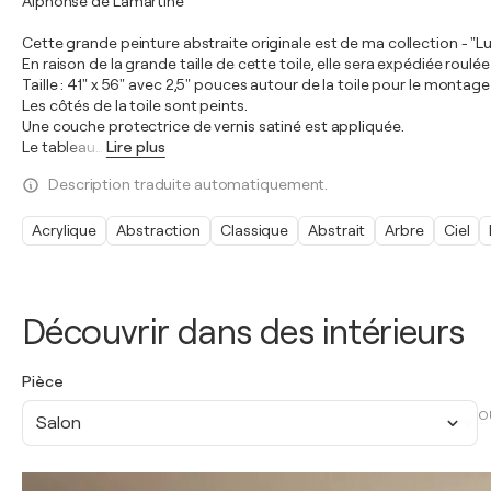
Alphonse de Lamartine
Cette grande peinture abstraite originale est de ma collection - "Lu
En raison de la grande taille de cette toile, elle sera expédiée roulé
Taille : 41" x 56" avec 2,5" pouces autour de la toile pour le montage 
Les côtés de la toile sont peints.
Une couche protectrice de vernis satiné est appliquée.
Le tableau
…
Lire plus
Description traduite automatiquement.
Acrylique
Abstraction
Classique
Abstrait
Arbre
Ciel
Découvrir dans des intérieurs
Pièce
O
Salon