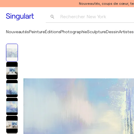
Nouveautés, coups de cœur, t
Rechercher 
New York
Photographie
Nouveautés
Peinture
Éditions
Photographie
Sculpture
Dessin
Artistes
Pop Art
Pablo Picasso