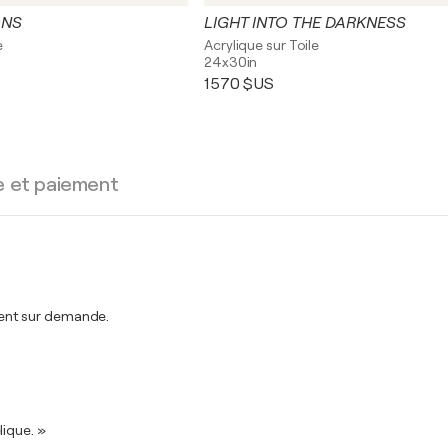
ONS
LIGHT INTO THE DARKNESS
e
Acrylique sur Toile
24x30in
1 570 $US
e et paiement
ent sur demande.
lique. »