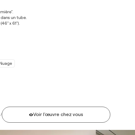
mière".
e dans un tube.
(46" x 61").
Nuage
Voir l'œuvre chez vous
U