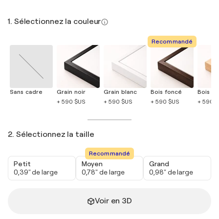
1. Sélectionnez la couleur
Recommandé
Sans cadre
Grain noir
Grain blanc
Bois foncé
Bois cla
+ 590 $US
+ 590 $US
+ 590 $US
+ 590 
2. Sélectionnez la taille
Recommandé
Petit
Moyen
Grand
0,39" de large
0,78" de large
0,98" de large
Voir en 3D