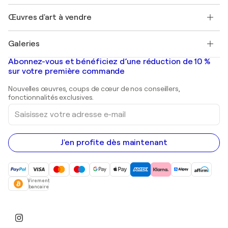
Emplois
+33 1 76 44 06 42
Henri Matisse
Découvrez une sélection d'art original
Œuvres d'art à vendre
Marc Chagall
Pablo Picasso
Tableaux à vendre
Salvador Dalí
Galeries
Tableaux abstraits à vendre
Banksy
Peintures à l'huile
Mr. Brainwash
Galeries d'art en France
Abonnez-vous et bénéficiez d’une réduction de 10 %
Peintures de paysage
Shepard Fairey
Galeries d'art en Belgique
sur votre première commande
Estampes
Sculptures
Nouvelles œuvres, coups de cœur de nos conseillers,
Peintures acryliques
fonctionnalités exclusives.
Saisissez
votre
adresse
e-
mail
J'en profite dès maintenant
Virement
bancaire