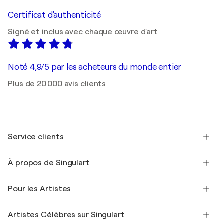
Certificat d'authenticité
Signé et inclus avec chaque œuvre d'art
Noté 4,9/5 par les acheteurs du monde entier
Plus de 20 000 avis clients
Service clients
Nous contacter
À propos de Singulart
Expédition
Politique de retour
A propos de nous
Témoignages de clients
Pour les Artistes
FAQ
Offrir une carte cadeau
Sociétés affiliées
Rejoignez notre programme commercial
Rejoindre Singulart en tant qu'artiste
Nos artistes
Mon compte
Artistes Célèbres sur Singulart
Se connecter en tant qu'Artiste
Magazine Singulart
Protection acheteur