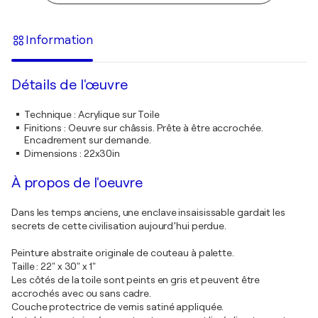
Information
Détails de l'œuvre
Technique
:
Acrylique sur Toile
Finitions
:
Oeuvre sur châssis. Prête à être accrochée.
Encadrement sur demande.
Dimensions
:
22x30in
À propos de l'oeuvre
Dans les temps anciens, une enclave insaisissable gardait les
secrets de cette civilisation aujourd’hui perdue.
Peinture abstraite originale de couteau à palette.
Taille : 22" x 30" x 1"
Les côtés de la toile sont peints en gris et peuvent être
accrochés avec ou sans cadre.
Couche protectrice de vernis satiné appliquée.