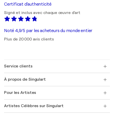
Certificat d'authenticité
Signé et inclus avec chaque œuvre d'art
Noté 4,9/5 par les acheteurs du monde entier
Plus de 20 000 avis clients
Service clients
Nous contacter
À propos de Singulart
Expédition
Politique de retour
A propos de nous
Témoignages de clients
Pour les Artistes
FAQ
Offrir une carte cadeau
Sociétés affiliées
Rejoignez notre programme commercial
Rejoindre Singulart en tant qu'artiste
Nos artistes
Mon compte
Artistes Célèbres sur Singulart
Se connecter en tant qu'Artiste
Magazine Singulart
Protection acheteur
Emplois
+33 1 76 44 06 42