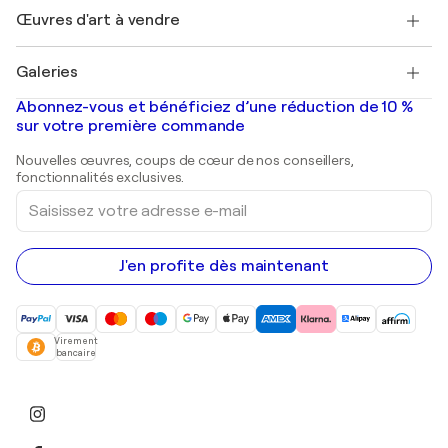
Henri Matisse
Découvrez une sélection d'art original
Œuvres d'art à vendre
Marc Chagall
Pablo Picasso
Tableaux à vendre
Salvador Dalí
Galeries
Tableaux abstraits à vendre
Banksy
Peintures à l'huile
Mr. Brainwash
Galeries d'art en France
Abonnez-vous et bénéficiez d’une réduction de 10 %
Peintures de paysage
Shepard Fairey
Galeries d'art en Belgique
sur votre première commande
Estampes
Sculptures
Nouvelles œuvres, coups de cœur de nos conseillers,
Peintures acryliques
fonctionnalités exclusives.
Saisissez
votre
adresse
e-
mail
J'en profite dès maintenant
Virement
bancaire