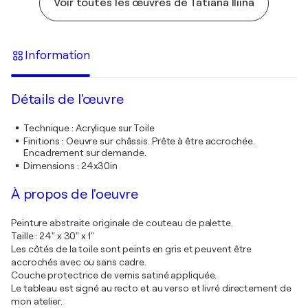
Voir toutes les œuvres de Tatiana Iliina
Information
Détails de l'œuvre
Technique
:
Acrylique sur Toile
Finitions
:
Oeuvre sur châssis. Prête à être accrochée.
Encadrement sur demande.
Dimensions
:
24x30in
À propos de l'oeuvre
Peinture abstraite originale de couteau de palette.
Taille : 24" x 30" x 1"
Les côtés de la toile sont peints en gris et peuvent être
accrochés avec ou sans cadre.
Couche protectrice de vernis satiné appliquée.
Le tableau est signé au recto et au verso et livré directement de
mon atelier.