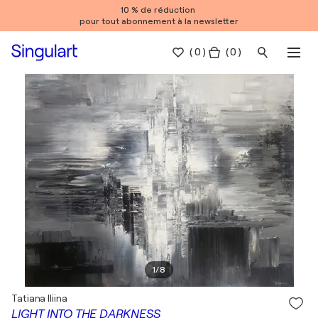
10 % de réduction
pour tout abonnement à la newsletter
(
0
)
( 0 )
1
/
8
Tatiana Iliina
LIGHT INTO THE DARKNESS