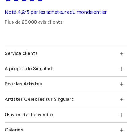
Noté 4,9/5 par les acheteurs du monde entier
Plus de 20 000 avis clients
Service clients
Nous contacter
À propos de Singulart
Expédition
Politique de retour
A propos de nous
Témoignages de clients
Pour les Artistes
FAQ
Offrir une carte cadeau
Sociétés affiliées
Rejoignez notre programme commercial
Rejoindre Singulart en tant qu'artiste
Nos artistes
Mon compte
Artistes Célèbres sur Singulart
Se connecter en tant qu'Artiste
Magazine Singulart
Protection acheteur
Emplois
+33 1 76 44 06 42
Henri Matisse
Découvrez une sélection d'art original
Œuvres d'art à vendre
Marc Chagall
Pablo Picasso
Tableaux à vendre
Salvador Dalí
Galeries
Tableaux abstraits à vendre