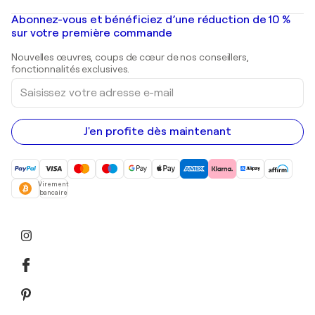
Banksy
Peintures à l'huile
Mr. Brainwash
Galeries d'art en France
Abonnez-vous et bénéficiez d’une réduction de 10 %
Peintures de paysage
Shepard Fairey
Galeries d'art en Belgique
sur votre première commande
Estampes
Sculptures
Nouvelles œuvres, coups de cœur de nos conseillers,
Peintures acryliques
fonctionnalités exclusives.
Saisissez
votre
adresse
e-
mail
J'en profite dès maintenant
Virement
bancaire