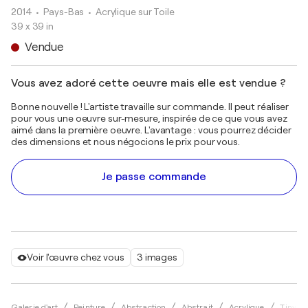
2014
• Pays-Bas
•
Acrylique sur Toile
39 x 39 in
Vendue
Vous avez adoré cette oeuvre mais elle est vendue ?
Bonne nouvelle ! L'artiste travaille sur commande. Il peut réaliser
pour vous une oeuvre sur-mesure, inspirée de ce que vous avez
aimé dans la première oeuvre. L'avantage : vous pourrez décider
des dimensions et nous négocions le prix pour vous.
Je passe commande
Voir l'œuvre chez vous
3 images
Galerie d'art
Peinture
Abstraction
Abstrait
Acrylique
Tiny D