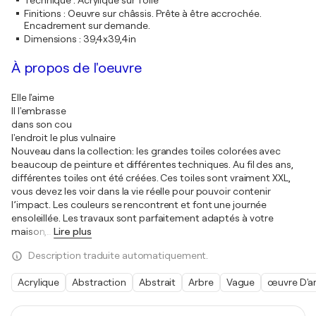
Technique
:
Acrylique sur Toile
Finitions
:
Oeuvre sur châssis. Prête à être accrochée.
Encadrement sur demande.
Dimensions
:
39,4x39,4in
À propos de l'oeuvre
Elle l'aime
Il l'embrasse
dans son cou
l'endroit le plus vulnaire
Nouveau dans la collection: les grandes toiles colorées avec
beaucoup de peinture et différentes techniques. Au fil des ans,
différentes toiles ont été créées. Ces toiles sont vraiment XXL,
vous devez les voir dans la vie réelle pour pouvoir contenir
l’impact. Les couleurs se rencontrent et font une journée
ensoleillée. Les travaux sont parfaitement adaptés à votre
maison,
…
Lire plus
Description traduite automatiquement.
Acrylique
Abstraction
Abstrait
Arbre
Vague
œuvre D'a