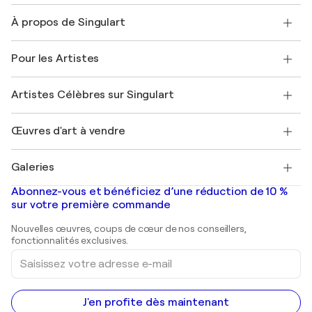
Nous contacter
À propos de Singulart
Expédition
Politique de retour
A propos de nous
Témoignages de clients
Pour les Artistes
FAQ
Offrir une carte cadeau
Sociétés affiliées
Rejoignez notre programme commercial
Rejoindre Singulart en tant qu'artiste
Nos artistes
Mon compte
Artistes Célèbres sur Singulart
Se connecter en tant qu'Artiste
Magazine Singulart
Protection acheteur
Emplois
+33 1 76 44 06 42
Henri Matisse
Découvrez une sélection d'art original
Œuvres d'art à vendre
Marc Chagall
Pablo Picasso
Tableaux à vendre
Salvador Dalí
Galeries
Tableaux abstraits à vendre
Banksy
Peintures à l'huile
Mr. Brainwash
Galeries d'art en France
Abonnez-vous et bénéficiez d’une réduction de 10 %
Peintures de paysage
Shepard Fairey
Galeries d'art en Belgique
sur votre première commande
Estampes
Sculptures
Nouvelles œuvres, coups de cœur de nos conseillers,
Peintures acryliques
fonctionnalités exclusives.
Saisissez
votre
adresse
e-
mail
J'en profite dès maintenant