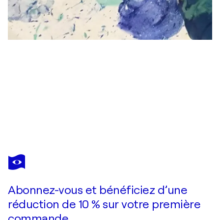
TINY
DE
BRUIN
Vous avez adoré cette oeuvre mais elle est vendue ?
Kiss
Abonnez-vous et bénéficiez d’une
Je passe commande
réduction de 10 % sur votre première
commande