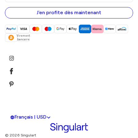
adresse
e-
mail
J'en profite dès maintenant
Virement
bancaire
Français | USD
© 2026 Singulart