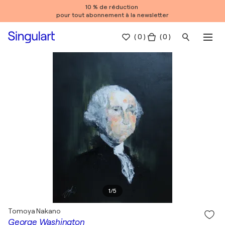
10 % de réduction
pour tout abonnement à la newsletter
(
0
)
( 0 )
1
/
5
Tomoya Nakano
George Washington