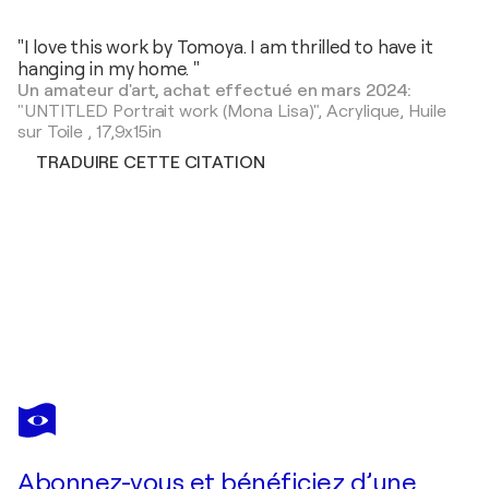
"I love this work by Tomoya. I am thrilled to have it
hanging in my home. "
Un amateur d'art, achat effectué en mars 2024:
"UNTITLED Portrait work (Mona Lisa)",
Acrylique, Huile
sur Toile
,
17,9x15in
TRADUIRE CETTE CITATION
TOMOYA NAKANO
George Washington
8 270 $US
Faire une offre
Acquérir
Abonnez-vous et bénéficiez d’une