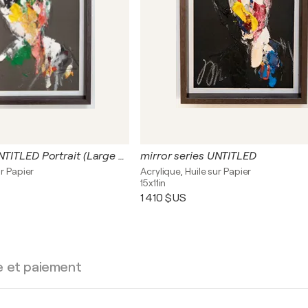
mirror series UNTITLED Portrait (Large size)
mirror series UNTITLED
ur Papier
Acrylique, Huile sur Papier
15x11in
1 410 $US
e et paiement