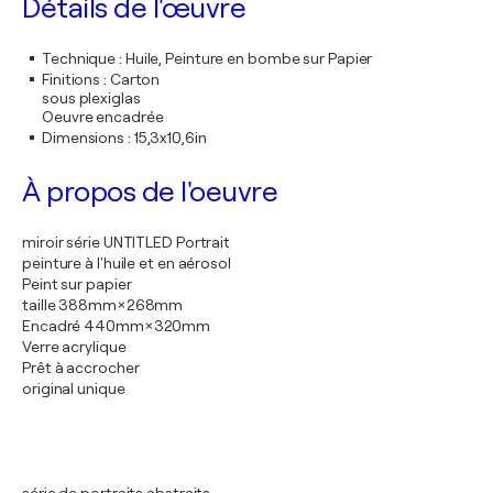
Détails de l'œuvre
Technique
:
Huile, Peinture en bombe sur Papier
Finitions
:
Carton
sous plexiglas
Oeuvre encadrée
Dimensions
:
15,3x10,6in
À propos de l'oeuvre
miroir série UNTITLED Portrait
peinture à l'huile et en aérosol
Peint sur papier
taille 388mm×268mm
Encadré 440mm×320mm
Verre acrylique
Prêt à accrocher
original unique