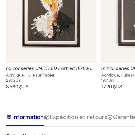
mirror series UNTITLED Portrait (Extra Large)
Acrylique, Huile sur Papier
Acrylique, Huile s
29x20in
19x13in
3 560 $US
1 720 $US
Information
Expédition et retours
Garanti