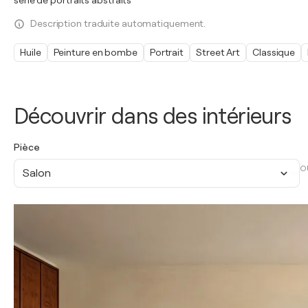
série de portraits abstraits
Description traduite automatiquement.
Huile
Peinture en bombe
Portrait
Street Art
Classique
Découvrir dans des intérieurs
Pièce
O
Salon