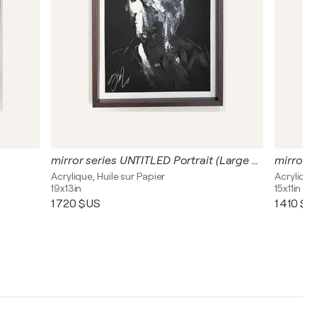
mirror series UNTITLED Portrait (Large size)
mirror s
Acrylique, Huile sur Papier
Acrylique,
19x13in
15x11in
1 720 $US
1 410 $U