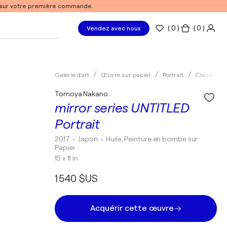
% sur votre première commande.
(
0
)
( 0 )
Vendez avec nous
Galerie d'art
Œuvre sur papier
Portrait
Classique
Tomoya Nakano
mirror series UNTITLED
Portrait
2017
• Japon
•
Huile, Peinture en bombe sur
Papier
15 x 11 in
1 540 $US
Acquérir cette œuvre