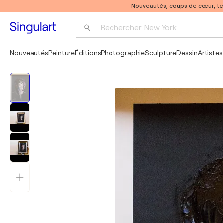
Nouveautés, coups de cœur, t
Rechercher 
New York
Photographie
Nouveautés
Peinture
Éditions
Photographie
Sculpture
Dessin
Artistes
Pop Art
Pablo Picasso