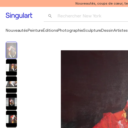
Nouveautés, coups de cœur, t
Rechercher 
New York
Photographie
Nouveautés
Peinture
Éditions
Photographie
Sculpture
Dessin
Artistes
Pop Art
Pablo Picasso