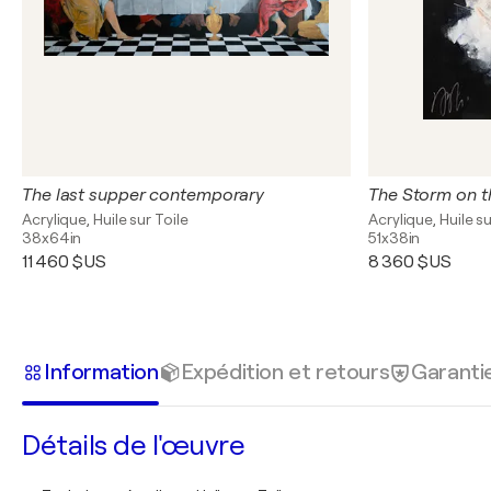
The last supper contemporary
Acrylique, Huile sur Toile
Acrylique, Huile su
38x64in
51x38in
11 460 $US
8 360 $US
Information
Expédition et retours
Garanti
Détails de l'œuvre