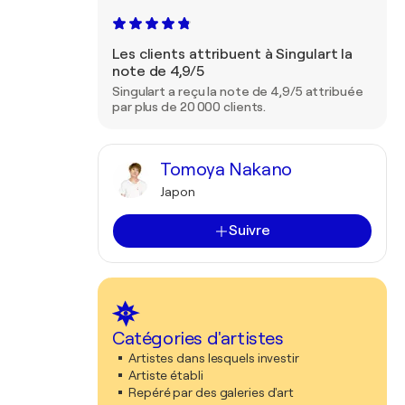
Les clients attribuent à Singulart la
note de 4,9/5
Singulart a reçu la note de 4,9/5 attribuée
par plus de 20 000 clients.
Tomoya Nakano
Japon
Suivre
Catégories d'artistes
Artistes dans lesquels investir
Artiste établi
Repéré par des galeries d'art