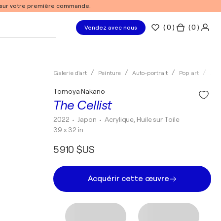
% sur votre première commande.
(
0
)
( 0 )
Vendez avec nous
Galerie d'art
Peinture
Auto-portrait
Pop art
Acr
Tomoya Nakano
The Cellist
2022
• Japon
•
Acrylique, Huile sur Toile
39 x 32 in
5 910 $US
Acquérir cette œuvre