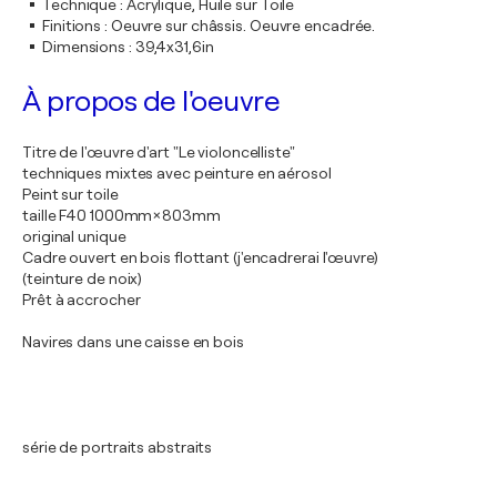
Technique
:
Acrylique, Huile sur Toile
Finitions
:
Oeuvre sur châssis. Oeuvre encadrée.
Dimensions
:
39,4x31,6in
À propos de l'oeuvre
Titre de l'œuvre d'art "Le violoncelliste"
techniques mixtes avec peinture en aérosol
Peint sur toile
taille F40 1000mm×803mm
original unique
Cadre ouvert en bois flottant (j'encadrerai l'œuvre)
(teinture de noix)
Prêt à accrocher
Navires dans une caisse en bois
série de portraits abstraits