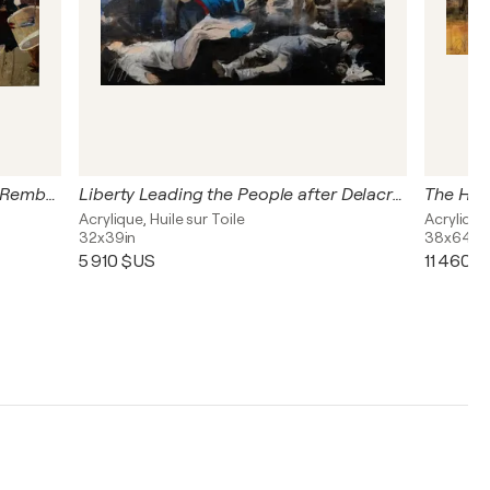
Night Watch contemporary after Rembrandt
Liberty Leading the People after Delacroix
Acrylique, Huile sur Toile
Acrylique,
32x39in
38x64in
5 910 $US
11 460 