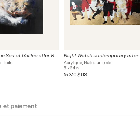
The Storm on the Sea of Galilee after Rembrandt
r Toile
Acrylique, Huile sur Toile
51x64in
15 310 $US
e et paiement