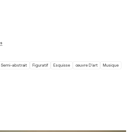
us
Semi-abstrait
Figuratif
Esquisse
œuvre D'art
Musique