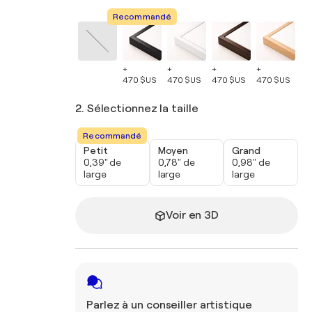
Recommandé
+
+
+
+
+
470 $US
470 $US
470 $US
470 $US
47
2. Sélectionnez la taille
Recommandé
Petit
Moyen
Grand
0,39" de
0,78" de
0,98" de
large
large
large
Voir en 3D
Parlez à un conseiller artistique