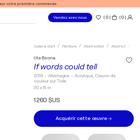
% sur votre première commande.
(
0
)
( 0 )
Vendez avec nous
Galerie d'art
Peinture
Abstraction
Abstrait
Acry
Ute Bivona
If words could tell
2019
• Allemagne
•
Acrylique, Crayon de
couleur sur Toile
20 x 15 in
1 260 $US
Acquérir cette œuvre