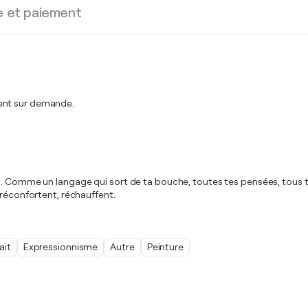
e et paiement
ment sur demande.
n. Comme un langage qui sort de ta bouche, toutes tes pensées, tous te
 réconfortent, réchauffent.
ait
Expressionnisme
Autre
Peinture