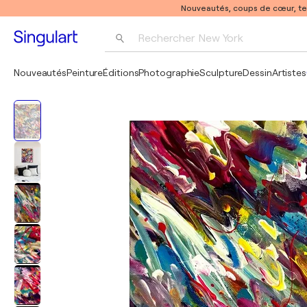
Nouveautés, coups de cœur, t
Rechercher 
New York
Photographie
Nouveautés
Peinture
Éditions
Photographie
Sculpture
Dessin
Artistes
Pop Art
Pablo Picasso