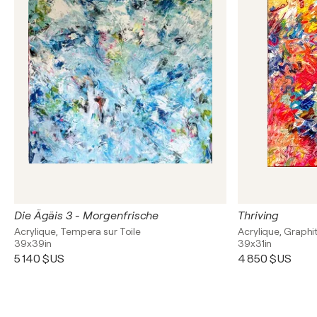
Die Ägäis 3 - Morgenfrische
Thriving
Acrylique, Tempera sur Toile
Acrylique, Graphit
39x39in
39x31in
5 140 $US
4 850 $US