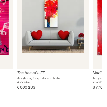
The tree of LIFE
Marilyn 
Acrylique, Graphite sur Toile
Acrylique
47x24in
28x28in
6 060 $US
3 770 $