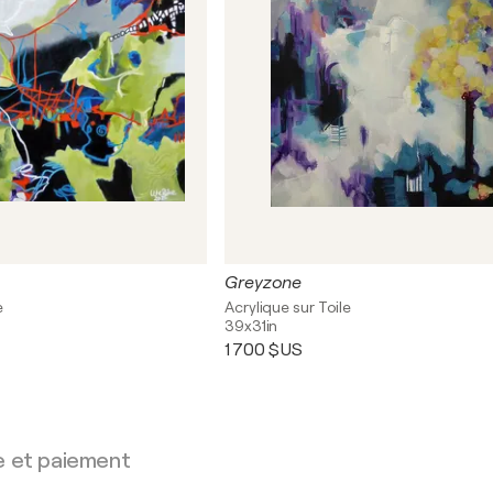
Greyzone
e
Acrylique sur Toile
39x31in
1 700 $US
e et paiement