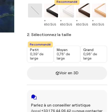
Recommandé
+
+
+
+
+
650 $US
650 $US
650 $US
650 $US
65
2. Sélectionnez la taille
Recommandé
Petit
Moyen
Grand
0,39" de
0,78" de
0,98" de
large
large
large
Voir en 3D
Parlez à un conseiller artistique
Appel
+33 1 76 44 06 42
ou
nous contacter