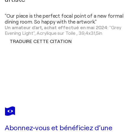
"Our piece is the perfect focal point of a new formal
dining room. So happy with the artwork."
Un amateur d'art, achat effectué en mai 2024:
"Grey
Evening Light",
Acrylique sur Toile
,
39,4x31,5in
TRADUIRE CETTE CITATION
UTE ROEHE
Flying Red
1 730 $US
Faire une offre
Acquérir
Abonnez-vous et bénéficiez d’une