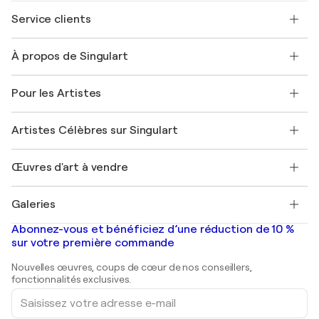
Service clients
Nous contacter
À propos de Singulart
Expédition
Politique de retour
A propos de nous
Témoignages de clients
Pour les Artistes
FAQ
Offrir une carte cadeau
Sociétés affiliées
Rejoignez notre programme commercial
Rejoindre Singulart en tant qu'artiste
Nos artistes
Mon compte
Artistes Célèbres sur Singulart
Se connecter en tant qu'Artiste
Magazine Singulart
Protection acheteur
Emplois
+33 1 76 44 06 42
Henri Matisse
Découvrez une sélection d'art original
Œuvres d'art à vendre
Marc Chagall
Pablo Picasso
Tableaux à vendre
Salvador Dalí
Galeries
Tableaux abstraits à vendre
Banksy
Peintures à l'huile
Mr. Brainwash
Galeries d'art en France
Abonnez-vous et bénéficiez d’une réduction de 10 %
Peintures de paysage
Shepard Fairey
Galeries d'art en Belgique
sur votre première commande
Estampes
Sculptures
Nouvelles œuvres, coups de cœur de nos conseillers,
Peintures acryliques
fonctionnalités exclusives.
Saisissez
votre
adresse