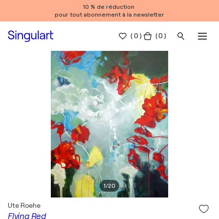
10 % de réduction
pour tout abonnement à la newsletter
(
0
)
( 0 )
1
/
20
Ute Roehe
Flying Red