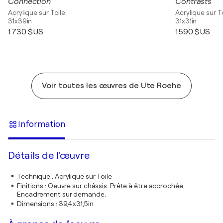
Connection
Contrasts
Acrylique sur Toile
Acrylique sur T
31x39in
31x31in
1 730 $US
1 590 $US
Voir toutes les œuvres de Ute Roehe
Information
Détails de l'œuvre
Technique
:
Acrylique sur Toile
Finitions
:
Oeuvre sur châssis. Prête à être accrochée.
Encadrement sur demande.
Dimensions
:
39,4x31,5in