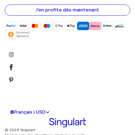
e-
mail
J'en profite dès maintenant
Virement
bancaire
Français | USD
© 2026 Singulart