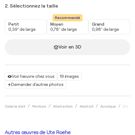
2. Sélectionnez la taille
Recommandé
Petit
Moyen
Grand
0,39" de large
0,78" de large
0,98" de large
Voir en 3D
Voir l'œuvre chez vous
19 images
Demander d'autres photos
Galerie d'art
Peinture
Abstraction
Abstrait
Acrylique
Ute Ro
Autres œuvres de
Ute Roehe