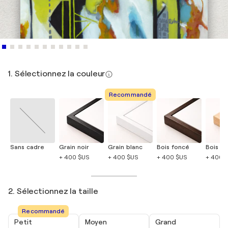
1. Sélectionnez la couleur
Recommandé
Sans cadre
Grain noir
Grain blanc
Bois foncé
Bois cla
+ 400 $US
+ 400 $US
+ 400 $US
+ 400 
2. Sélectionnez la taille
Recommandé
Petit
Moyen
Grand