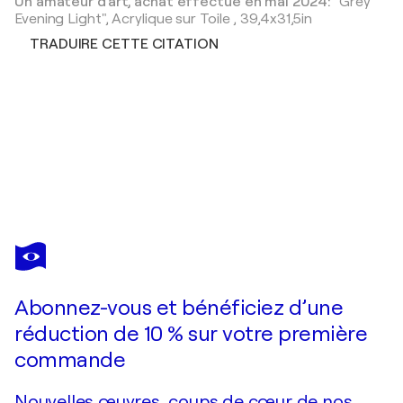
Un amateur d'art, achat effectué en mai 2024:
"Grey
Evening Light",
Acrylique sur Toile
,
39,4x31,5in
TRADUIRE CETTE CITATION
UTE ROEHE
Play with Color 8
560 $US
Faire une offre
Acquérir
Abonnez-vous et bénéficiez d’une
réduction de 10 % sur votre première
commande
Nouvelles œuvres, coups de cœur de nos