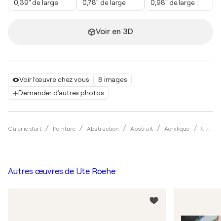
0,39" de large
0,78" de large
0,98" de large
Voir en 3D
Voir l'œuvre chez vous
8 images
Demander d'autres photos
Galerie d'art
Peinture
Abstraction
Abstrait
Acrylique
Ute Ro
Autres œuvres de
Ute Roehe