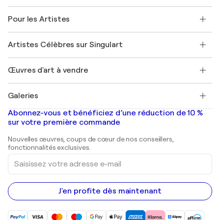
Politique de retour
A propos de nous
Témoignages de clients
Pour les Artistes
FAQ
Offrir une carte cadeau
Sociétés affiliées
Rejoignez notre programme commercial
Rejoindre Singulart en tant qu'artiste
Nos artistes
Mon compte
Artistes Célèbres sur Singulart
Se connecter en tant qu'Artiste
Magazine Singulart
Protection acheteur
Emplois
+33 1 76 44 06 42
Henri Matisse
Découvrez une sélection d'art original
Œuvres d'art à vendre
Marc Chagall
Pablo Picasso
Tableaux à vendre
Salvador Dalí
Galeries
Tableaux abstraits à vendre
Banksy
Peintures à l'huile
Mr. Brainwash
Galeries d'art en France
Abonnez-vous et bénéficiez d’une réduction de 10 %
Peintures de paysage
Shepard Fairey
Galeries d'art en Belgique
sur votre première commande
Estampes
Sculptures
Nouvelles œuvres, coups de cœur de nos conseillers,
Peintures acryliques
fonctionnalités exclusives.
Saisissez
votre
adresse
e-
mail
J'en profite dès maintenant