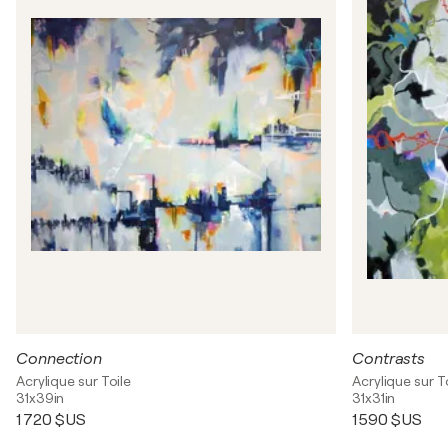
Connection
Contrasts
Acrylique sur Toile
Acrylique sur T
31x39in
31x31in
1 720 $US
1 590 $US