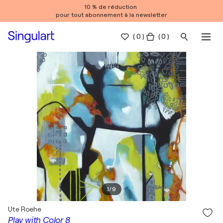
10 % de réduction
pour tout abonnement à la newsletter
(
0
)
( 0 )
1
/
9
Ute Roehe
Play with Color 8