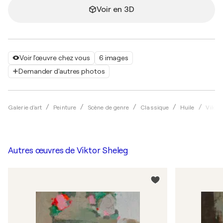
Voir en 3D
Voir l'œuvre chez vous
6 images
Demander d'autres photos
Galerie d'art
Peinture
Scène de genre
Classique
Huile
Viktor
Autres œuvres de
Viktor Sheleg