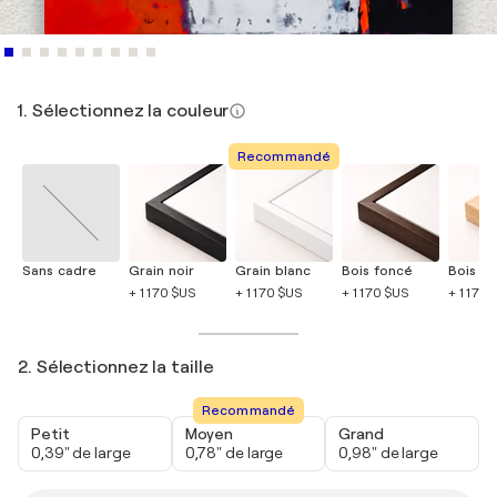
1. Sélectionnez la couleur
Recommandé
Sans cadre
Grain noir
Grain blanc
Bois foncé
Bois cla
+ 1 170 $US
+ 1 170 $US
+ 1 170 $US
+ 1 170 
2. Sélectionnez la taille
Recommandé
Petit
Moyen
Grand
0,39" de large
0,78" de large
0,98" de large