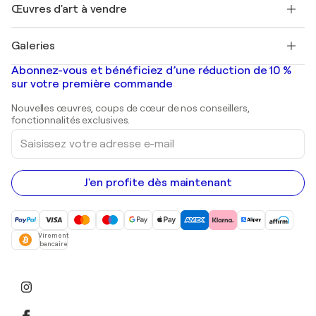
Découvrez une sélection d'art original
Œuvres d'art à vendre
Marc Chagall
Pablo Picasso
Tableaux à vendre
Salvador Dalí
Galeries
Tableaux abstraits à vendre
Banksy
Peintures à l'huile
Mr. Brainwash
Galeries d'art en France
Abonnez-vous et bénéficiez d’une réduction de 10 %
Peintures de paysage
Shepard Fairey
Galeries d'art en Belgique
sur votre première commande
Estampes
Sculptures
Nouvelles œuvres, coups de cœur de nos conseillers,
Peintures acryliques
fonctionnalités exclusives.
Saisissez
votre
adresse
e-
mail
J'en profite dès maintenant
Virement
bancaire