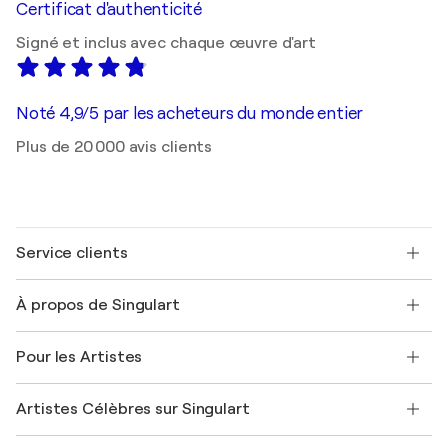
Certificat d'authenticité
Signé et inclus avec chaque œuvre d'art
Noté 4,9/5 par les acheteurs du monde entier
Plus de 20 000 avis clients
Service clients
Nous contacter
À propos de Singulart
Expédition
Politique de retour
A propos de nous
Témoignages de clients
Pour les Artistes
FAQ
Offrir une carte cadeau
Sociétés affiliées
Rejoignez notre programme commercial
Rejoindre Singulart en tant qu'artiste
Nos artistes
Mon compte
Artistes Célèbres sur Singulart
Se connecter en tant qu'Artiste
Magazine Singulart
Protection acheteur
Emplois
+33 1 76 44 06 42
Henri Matisse