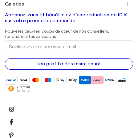
Salvador Dalí
Galeries
Tableaux abstraits à vendre
Banksy
Peintures à l'huile
Mr. Brainwash
Galeries d'art en France
Abonnez-vous et bénéficiez d’une réduction de 10 %
Peintures de paysage
Shepard Fairey
Galeries d'art en Belgique
sur votre première commande
Estampes
Sculptures
Nouvelles œuvres, coups de cœur de nos conseillers,
Peintures acryliques
fonctionnalités exclusives.
Saisissez
votre
adresse
e-
mail
J'en profite dès maintenant
Virement
bancaire