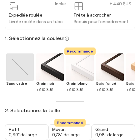
Inclus
+ 440 $US
Expédiée roulée
Prête à accrocher
Livrée roulée dans un tube
Requis pour l'encadrement
1. Sélectionnez la couleur
Recommandé
Sans cadre
Grain noir
Grain blanc
Bois foncé
Bois cla
+ 510 $US
+ 510 $US
+ 510 $US
+ 510 $
2. Sélectionnez la taille
Recommandé
Petit
Moyen
Grand
0,39" de large
0,78" de large
0,98" de large