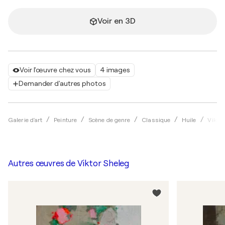
Voir en 3D
Voir l'œuvre chez vous
4 images
Demander d'autres photos
Galerie d'art
Peinture
Scène de genre
Classique
Huile
Viktor
Autres œuvres de
Viktor Sheleg