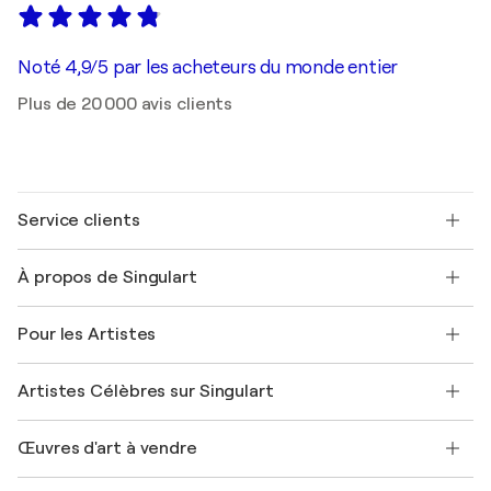
Noté 4,9/5 par les acheteurs du monde entier
Plus de 20 000 avis clients
Service clients
Nous contacter
À propos de Singulart
Expédition
Politique de retour
A propos de nous
Témoignages de clients
Pour les Artistes
FAQ
Offrir une carte cadeau
Sociétés affiliées
Rejoignez notre programme commercial
Rejoindre Singulart en tant qu'artiste
Nos artistes
Mon compte
Artistes Célèbres sur Singulart
Se connecter en tant qu'Artiste
Magazine Singulart
Protection acheteur
Emplois
+33 1 76 44 06 42
Henri Matisse
Découvrez une sélection d'art original
Œuvres d'art à vendre
Marc Chagall
Pablo Picasso
Tableaux à vendre