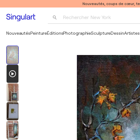
Nouveautés, coups de cœur, t
Rechercher 
New York
Photographie
Nouveautés
Peinture
Éditions
Photographie
Sculpture
Dessin
Artistes
Pop Art
Pablo Picasso