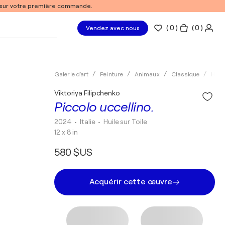
% sur votre première commande.
(
0
)
( 0 )
Vendez avec nous
Galerie d'art
Peinture
Animaux
Classique
Huil
Viktoriya Filipchenko
Piccolo uccellino.
2024
• Italie
•
Huile sur Toile
12 x 8 in
580 $US
Acquérir cette œuvre