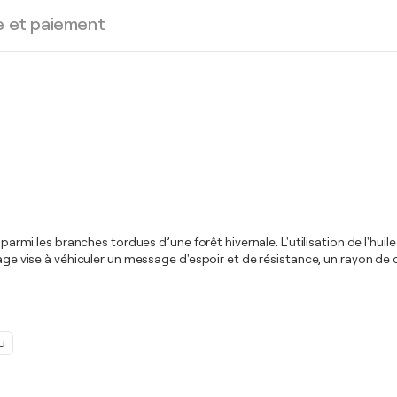
e et paiement
t parmi les branches tordues d’une forêt hivernale. L'utilisation de l'hu
mage vise à véhiculer un message d'espoir et de résistance, un rayon de
u