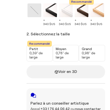
Recommandé
+
+
+
+
+
340 $US
340 $US
340 $US
340 $US
34
2. Sélectionnez la taille
Recommandé
Petit
Moyen
Grand
0,39" de
0,78" de
0,98" de
large
large
large
Voir en 3D
Parlez à un conseiller artistique
Appel
+33 1 76 44 06 42
ou
nous contacter