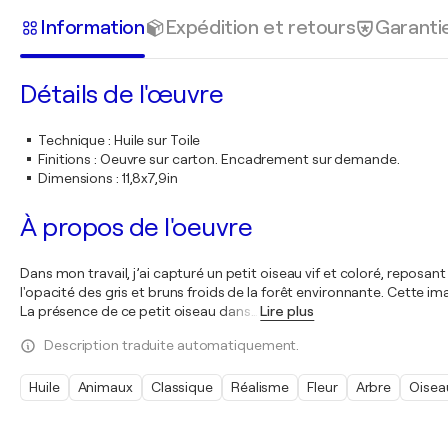
Information
Expédition et retours
Garanti
Détails de l'œuvre
Technique
:
Huile sur Toile
Finitions
:
Oeuvre sur carton. Encadrement sur demande.
Dimensions
:
11,8x7,9in
À propos de l'oeuvre
Dans mon travail, j’ai capturé un petit oiseau vif et coloré, reposan
l'opacité des gris et bruns froids de la forêt environnante. Cette i
La présence de ce petit oiseau dans
…
Lire plus
Description traduite automatiquement.
Huile
Animaux
Classique
Réalisme
Fleur
Arbre
Oisea