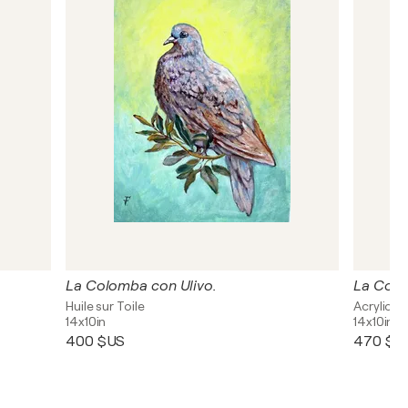
La Colomba con Ulivo.
La Colo
Huile sur Toile
Acrylique,
14x10in
14x10in
400 $US
470 $U