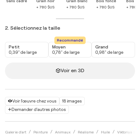
Sans cadre
Grain noir
Grain blanc
Bois foncé
Bois cla
+ 780 $US
+ 780 $US
+ 780 $US
+ 780 
2. Sélectionnez la taille
Recommandé
Petit
Moyen
Grand
0,39" de large
0,78" de large
0,98" de large
Voir en 3D
Voir l'œuvre chez vous
18 images
Demander d'autres photos
Galerie d'art
Peinture
Animaux
Réalisme
Huile
Viktoriya Fil