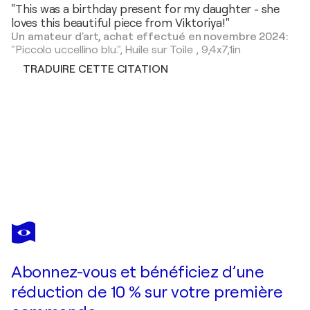
"This was a birthday present for my daughter - she
loves this beautiful piece from Viktoriya!"
Un amateur d'art, achat effectué en novembre 2024:
"Piccolo uccellino blu.",
Huile sur Toile
,
9,4x7,1in
TRADUIRE CETTE CITATION
VIKTORIYA FILIPCHENKO
Il Cavallo che corre.
2 690 $US
Faire une offre
Acquérir
Abonnez-vous et bénéficiez d’une
réduction de 10 % sur votre première