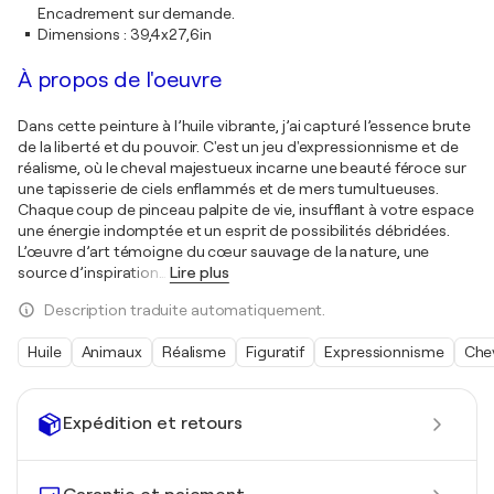
Encadrement sur demande.
Dimensions
:
39,4x27,6in
À propos de l'oeuvre
Dans cette peinture à l’huile vibrante, j’ai capturé l’essence brute
de la liberté et du pouvoir. C'est un jeu d'expressionnisme et de
réalisme, où le cheval majestueux incarne une beauté féroce sur
une tapisserie de ciels enflammés et de mers tumultueuses.
Chaque coup de pinceau palpite de vie, insufflant à votre espace
une énergie indomptée et un esprit de possibilités débridées.
L’œuvre d’art témoigne du cœur sauvage de la nature, une
source d’inspiration
…
Lire plus
Description traduite automatiquement.
Huile
Animaux
Réalisme
Figuratif
Expressionnisme
Che
Expédition et retours