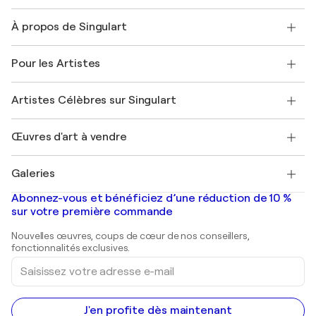
Nous contacter
À propos de Singulart
Expédition
Politique de retour
A propos de nous
Témoignages de clients
Pour les Artistes
FAQ
Offrir une carte cadeau
Sociétés affiliées
Rejoignez notre programme commercial
Rejoindre Singulart en tant qu'artiste
Nos artistes
Mon compte
Artistes Célèbres sur Singulart
Se connecter en tant qu'Artiste
Magazine Singulart
Protection acheteur
Emplois
+33 1 76 44 06 42
Henri Matisse
Découvrez une sélection d'art original
Œuvres d'art à vendre
Marc Chagall
Pablo Picasso
Tableaux à vendre
Salvador Dalí
Galeries
Tableaux abstraits à vendre
Banksy
Peintures à l'huile
Mr. Brainwash
Galeries d'art en France
Abonnez-vous et bénéficiez d’une réduction de 10 %
Peintures de paysage
Shepard Fairey
Galeries d'art en Belgique
sur votre première commande
Estampes
Sculptures
Nouvelles œuvres, coups de cœur de nos conseillers,
Peintures acryliques
fonctionnalités exclusives.
Saisissez
votre
adresse
e-
mail
J'en profite dès maintenant