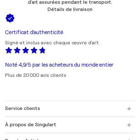
d'art assurées pendant le transport.
Détails de livraison
Certificat d'authenticité
Signé et inclus avec chaque œuvre d'art
Noté 4,9/5 par les acheteurs du monde entier
Plus de 20 000 avis clients
Service clients
Nous contacter
À propos de Singulart
Expédition
Politique de retour
A propos de nous
Témoignages de clients