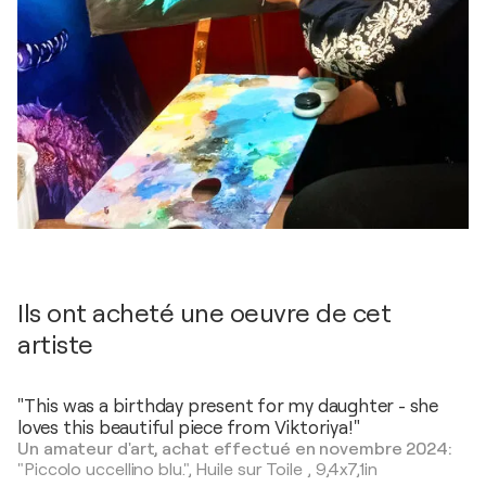
Ils ont acheté une oeuvre de cet
artiste
"This was a birthday present for my daughter - she
loves this beautiful piece from Viktoriya!"
Un amateur d'art, achat effectué en novembre 2024:
"Piccolo uccellino blu.",
Huile sur Toile
,
9,4x7,1in