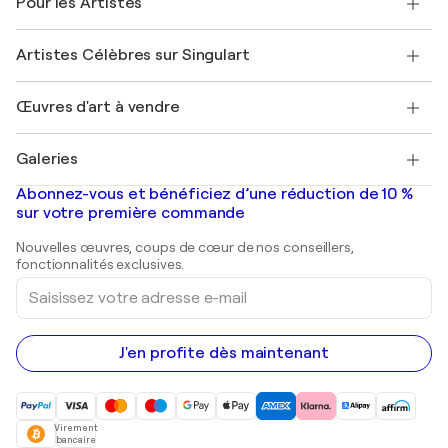
Pour les Artistes
FAQ
Offrir une carte cadeau
Sociétés affiliées
Rejoignez notre programme commercial
Rejoindre Singulart en tant qu'artiste
Nos artistes
Mon compte
Artistes Célèbres sur Singulart
Se connecter en tant qu'Artiste
Magazine Singulart
Protection acheteur
Emplois
+33 1 76 44 06 42
Henri Matisse
Découvrez une sélection d'art original
Œuvres d'art à vendre
Marc Chagall
Pablo Picasso
Tableaux à vendre
Salvador Dalí
Galeries
Tableaux abstraits à vendre
Banksy
Peintures à l'huile
Mr. Brainwash
Galeries d'art en France
Abonnez-vous et bénéficiez d’une réduction de 10 %
Peintures de paysage
Shepard Fairey
Galeries d'art en Belgique
sur votre première commande
Estampes
Sculptures
Nouvelles œuvres, coups de cœur de nos conseillers,
Peintures acryliques
fonctionnalités exclusives.
Saisissez
votre
adresse
e-
mail
J'en profite dès maintenant
Virement
bancaire