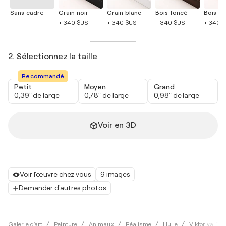
Sans cadre
Grain noir
Grain blanc
Bois foncé
Bois cla
+ 340 $US
+ 340 $US
+ 340 $US
+ 340 
2. Sélectionnez la taille
Recommandé
Petit
Moyen
Grand
0,39" de large
0,78" de large
0,98" de large
Voir en 3D
Voir l'œuvre chez vous
9 images
Demander d'autres photos
Galerie d'art
Peinture
Animaux
Réalisme
Huile
Viktoriya Fil