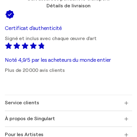
Détails de livraison
Certificat d'authenticité
Signé et inclus avec chaque œuvre d'art
Noté 4,9/5 par les acheteurs du monde entier
Plus de 20 000 avis clients
Service clients
Nous contacter
À propos de Singulart
Expédition
Politique de retour
A propos de nous
Témoignages de clients
Pour les Artistes
FAQ
Offrir une carte cadeau