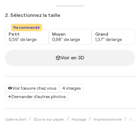
2. Sélectionnez la taille
Recommandé
Petit
Moyen
Grand
0,59" de large
0,98" de large
1,37" de large
Voir en 3D
Voir l'œuvre chez vous
4 images
Demander d'autres photos
Galerie d'art
Œuvre sur papier
Paysage
Impressionisme
Aquare