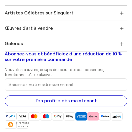
Sociétés affiliées
Rejoignez notre programme commercial
Rejoindre Singulart en tant qu'artiste
Nos artistes
Mon compte
Artistes Célèbres sur Singulart
Se connecter en tant qu'Artiste
Magazine Singulart
Protection acheteur
Emplois
+33 1 76 44 06 42
Henri Matisse
Découvrez une sélection d'art original
Œuvres d'art à vendre
Marc Chagall
Pablo Picasso
Tableaux à vendre
Salvador Dalí
Galeries
Tableaux abstraits à vendre
Banksy
Peintures à l'huile
Mr. Brainwash
Galeries d'art en France
Abonnez-vous et bénéficiez d’une réduction de 10 %
Peintures de paysage
Shepard Fairey
Galeries d'art en Belgique
sur votre première commande
Estampes
Sculptures
Nouvelles œuvres, coups de cœur de nos conseillers,
Peintures acryliques
fonctionnalités exclusives.
Saisissez
votre
adresse
e-
mail
J'en profite dès maintenant
Virement
bancaire