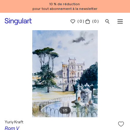
10 % de réduction
pour tout abonnement à la newsletter
(
0
)
( 0 )
1
/
5
Yuriy Kraft
Rom V