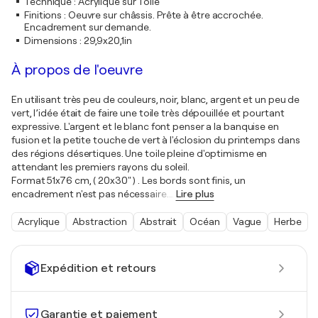
Technique
:
Acrylique sur Toile
Finitions
:
Oeuvre sur châssis. Prête à être accrochée.
Encadrement sur demande.
Dimensions
:
29,9x20,1in
À propos de l'oeuvre
En utilisant très peu de couleurs, noir, blanc, argent et un peu de
vert, l’idée était de faire une toile très dépouillée et pourtant
expressive. L'argent et le blanc font penser a la banquise en
fusion et la petite touche de vert à l'éclosion du printemps dans
des régions désertiques. Une toile pleine d'optimisme en
attendant les premiers rayons du soleil.
Format 51x76 cm, ( 20x30" ) . Les bords sont finis, un
encadrement n'est pas nécessaire.
…
Lire plus
Acrylique
Abstraction
Abstrait
Océan
Vague
Herbe
Expédition et retours
Garantie et paiement