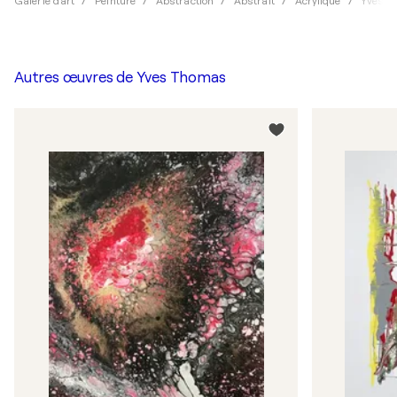
Galerie d'art
Peinture
Abstraction
Abstrait
Acrylique
Yves T
Autres œuvres de
Yves Thomas