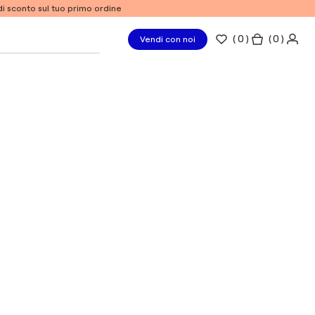
% di sconto sul tuo primo ordine
(
0
)
( 0 )
Vendi con noi