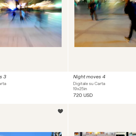
s 3
Night moves 4
arta
Digitale su Carta
19x25in
720 USD