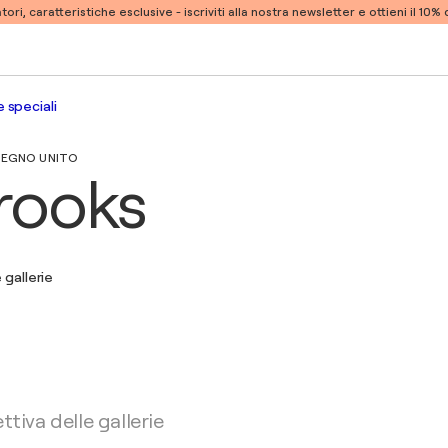
atori, caratteristiche esclusive -
iscriviti alla nostra newsletter e ottieni il 10
 speciali
 REGNO UNITO
rooks
 gallerie
ttiva delle gallerie