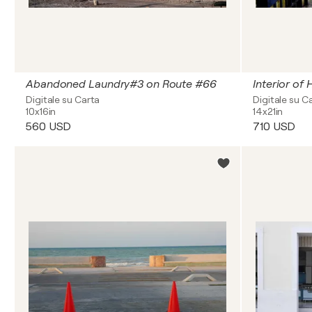
Abandoned Laundry#3 on Route #66
Interior of
Digitale su Carta
Digitale su C
10x16in
14x21in
560 USD
710 USD