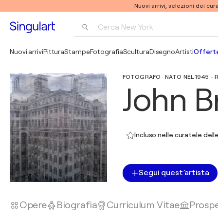
Nuovi arrivi, selezioni dei cur
Cerca 
New York
Fotografia
Nuovi arrivi
Pittura
Stampe
Fotografia
Scultura
Disegno
Artisti
Offerte
Pop Art
FOTOGRAFO · NATO NEL 1945 -
Pablo Picasso
John B
Incluso nelle curatele delle
Segui quest’artista
Opere
Biografia
Curriculum Vitae
Prospe