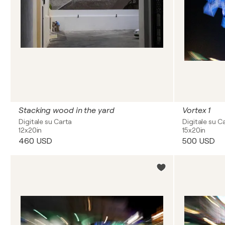
Stacking wood in the yard
Vortex 1
Digitale su Carta
Digitale su C
12x20in
15x20in
460 USD
500 USD