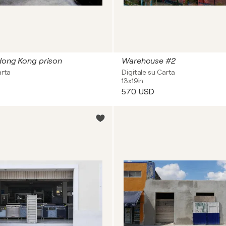
 Hong Kong prison
Warehouse #2
arta
Digitale su Carta
13x19in
570 USD