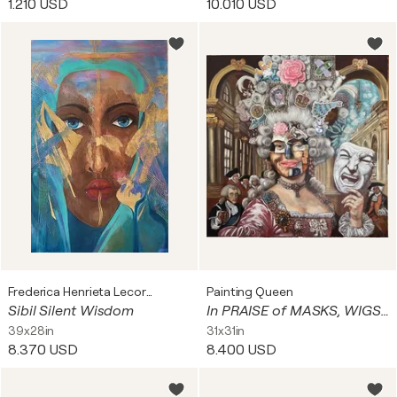
1.210 USD
10.010 USD
Dipinti storici: Questi dipinti raffigurano la storia, il
mito o la letteratura, spesso in maniera
drammatizzata e movimentata, come La morte di
Marat di Jacques-Louis David.
Tutte le tipologie comprendono una diversa prospettiva
di vedere e ritrarre il mondo, e gli artisti utilizzano
strumenti diversi per trasmettere i loro messaggi.
Frederica Henrieta Lecornu
Painting Queen
Sibil Silent Wisdom
In PRAISE of MASKS, WIGS, & the SECRETS THEY KEEP
39x28in
31x31in
8.370 USD
8.400 USD