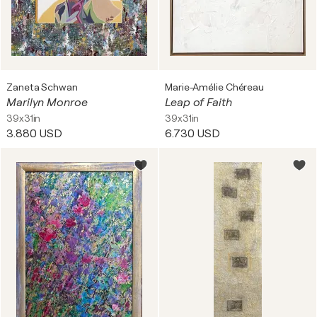
Zaneta Schwan
Marie-Amélie Chéreau
Marilyn Monroe
Leap of Faith
39x31in
39x31in
3.880 USD
6.730 USD