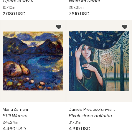
Opera study V
Wald im Nebel
10x10in
28x35in
2.080 USD
7.610 USD
Maria Zamani
Daniela Prezioso Einwaller
Still Waters
Rivelazione dell'alba
24x24in
31x31in
4.460 USD
4.310 USD