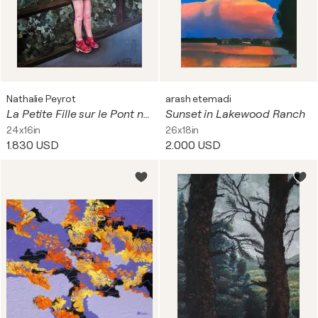
Nathalie Peyrot
arash etemadi
La Petite Fille sur le Pont n°2
Sunset in Lakewood Ranch
24x16in
26x18in
1.830 USD
2.000 USD