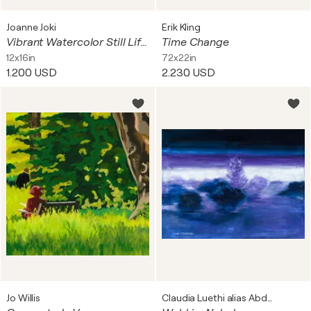
Joanne Joki
Erik Kling
Vibrant Watercolor Still Life Featuring Chinese Pottery and Dragonfruit
Time Change
12x16in
72x22in
1.200 USD
2.230 USD
Jo Willis
Claudia Luethi alias Abdelghafar