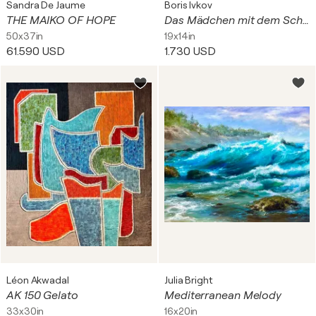
Sandra De Jaume
Boris Ivkov
THE MAIKO OF HOPE
Das Mädchen mit dem Schwan
50x37in
19x14in
61.590 USD
1.730 USD
Léon Akwadal
Julia Bright
AK 150 Gelato
Mediterranean Melody
33x30in
16x20in