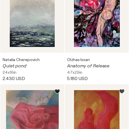
Natalia Cherepovich
Olzhas Issan
Quiet pond
Anatomy of Release
24x16in
47x29in
2.430 USD
5.180 USD