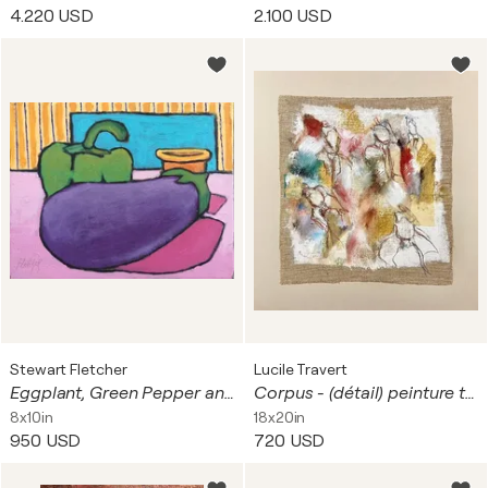
4.220 USD
2.100 USD
Stewart Fletcher
Lucile Travert
Eggplant, Green Pepper and Teacup
Corpus - (détail) peinture toile de lin 46x50cm
8x10in
18x20in
950 USD
720 USD