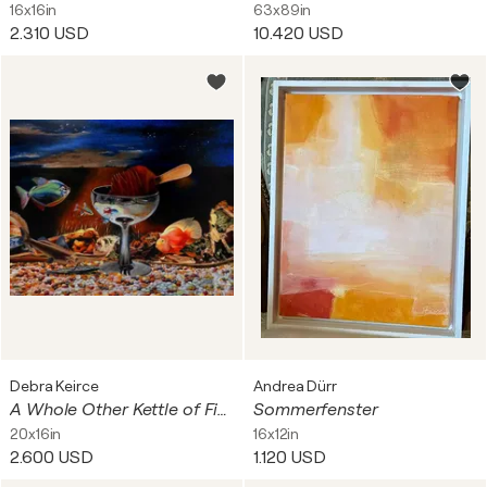
16x16in
63x89in
2.310 USD
10.420 USD
Debra Keirce
Andrea Dürr
A Whole Other Kettle of Fish
Sommerfenster
20x16in
16x12in
2.600 USD
1.120 USD