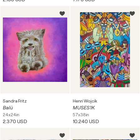
Sandra Fritz
Henri Wojcik
Balü
MUSES'IK
24x24in
57x38in
2.370 USD
10.240 USD