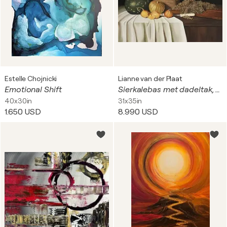
Estelle Chojnicki
Lianne van der Plaat
Emotional Shift
Sierkalebas met dadeltak, Ornamental gourd with date branch
40x30in
31x35in
1.650 USD
8.990 USD