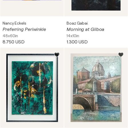
Nancy Eckels
Boaz Gabai
Preferring Periwinkle
Morning at Gilboa
48x60in
14x10in
8.750 USD
1.300 USD