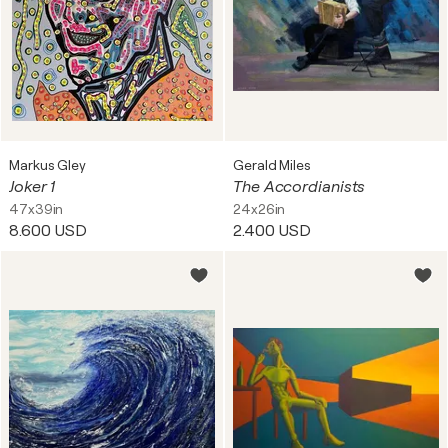
Markus Gley
Gerald Miles
Joker 1
The Accordianists
47x39in
24x26in
8.600 USD
2.400 USD