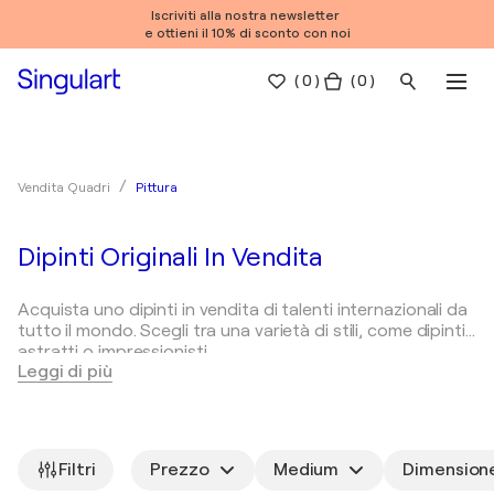
Iscriviti alla nostra newsletter
e ottieni il 10% di sconto con noi
(
0
)
( 0 )
Pittura
Vendita Quadri
Dipinti Originali In Vendita
Acquista uno dipinti in vendita di talenti internazionali da
tutto il mondo. Scegli tra una varietà di stili, come dipinti
astratti o impressionisti.
Leggi di più
Tipologie di dipinti
Come scegliere i dipinti?
Pitt
La pittura è una forma d'arte versatile e viene classificata
in termini di stile, metodo di esecuzione e tema. Ecco
Filtri
Prezzo
Medium
Dimension
alcuni tipologie comuni di dipinti: