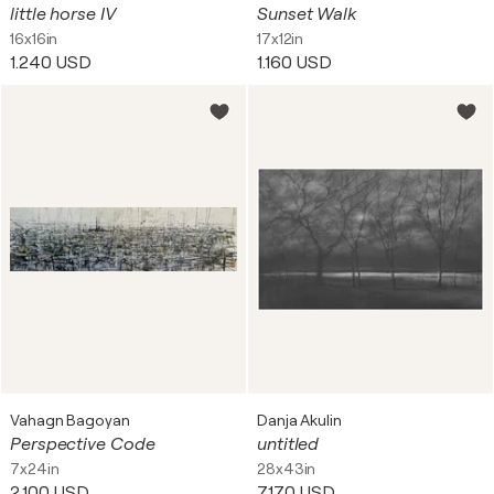
little horse IV
Sunset Walk
16x16in
17x12in
1.240 USD
1.160 USD
Vahagn Bagoyan
Danja Akulin
Perspective Code
untitled
7x24in
28x43in
2.100 USD
7.170 USD