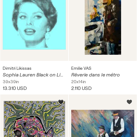
Dimitri Likissas
Emilie VAS
Sophia Lauren Black on Lightblue 100x100
Rêverie dans le métro
39x39in
20x14in
13.310 USD
2.110 USD