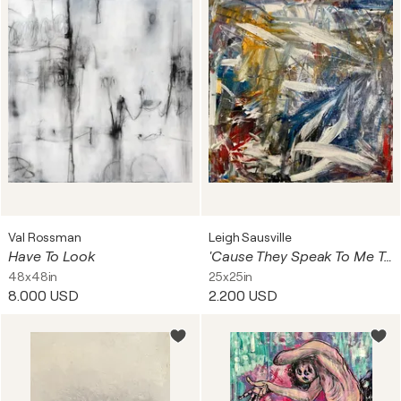
Val Rossman
Leigh Sausville
Have To Look
'Cause They Speak To Me Too
48x48in
25x25in
8.000 USD
2.200 USD