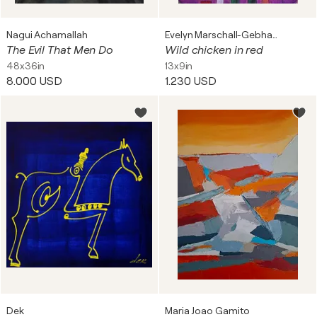
Nagui Achamallah
Evelyn Marschall-Gebhard
The Evil That Men Do
Wild chicken in red
48x36in
13x9in
8.000 USD
1.230 USD
Dek
Maria Joao Gamito