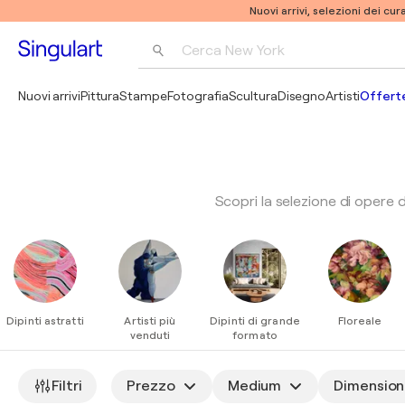
Nuovi arrivi, selezioni dei cur
Cerca 
New York
Fotografia
Nuovi arrivi
Pittura
Stampe
Fotografia
Scultura
Disegno
Artisti
Offerte
Pop Art
Pablo Picasso
Scopri la selezione di opere 
ESPLORA
ESPLORA
ESPLORA
ESPLORA
Dipinti astratti
Artisti più
Dipinti di grande
Floreale
venduti
formato
Filtri
Prezzo
Medium
Dimensio