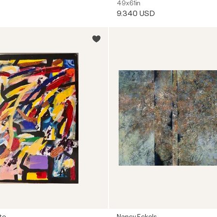
49x61in
9.340 USD
to
Nancy Eckels