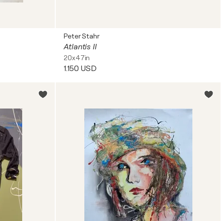
Peter Stahr
Atlantis II
20x47in
1.150 USD