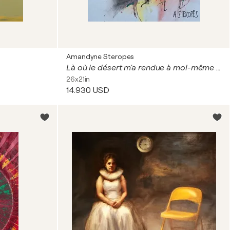
Amandyne Steropes
Là où le désert m'a rendue à moi-même Ou Complétude d’Oman
26x21in
14.930 USD