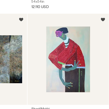
54x54in
12.110 USD
Sherif Makki