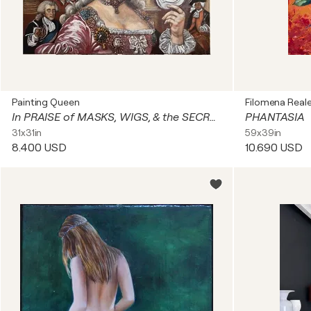
Painting Queen
Filomena Real
In PRAISE of MASKS, WIGS, & the SECRETS THEY KEEP
PHANTASIA
31x31in
59x39in
8.400 USD
10.690 USD