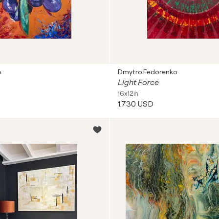
e
Dmytro Fedorenko
Light Force
16x12in
1.730 USD