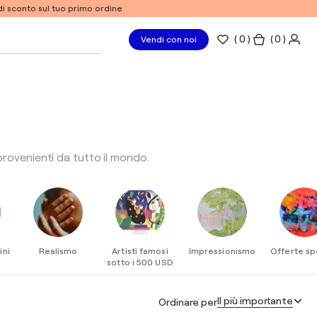
% di sconto sul tuo primo ordine
(
0
)
( 0 )
Vendi con noi
provenienti da tutto il mondo.
ESPLORA
ESPLORA
ESPLORA
ESPLOR
ini
Realismo
Artisti famosi
Impressionismo
Offerte spe
sotto i 500 USD
Il più importante
Ordinare per