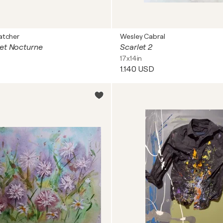
atcher
Wesley Cabral
et Nocturne
Scarlet 2
17x14in
1.140 USD