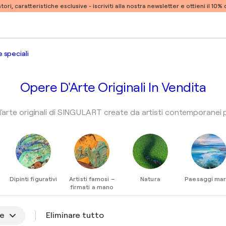
atori, caratteristiche esclusive -
iscriviti alla nostra newsletter e ottieni il 10
 speciali
Opere D'Arte Originali In Vendita
d'arte originali di SINGULART create da artisti contemporanei 
ESPLORA
ESPLORA
ESPLORA
ESPLORA
Dipinti figurativi
Artisti famosi –
Natura
Paesaggi mar
firmati a mano
ne
Eliminare tutto