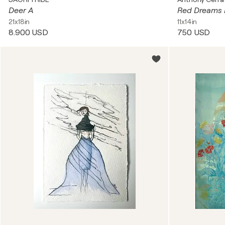
Deer A
Red Dreams N
21x18in
11x14in
8.900 USD
750 USD