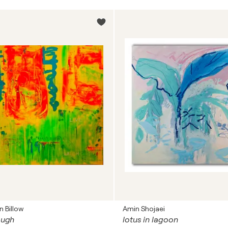
 Billow
Amin Shojaei
augh
lotus in lagoon