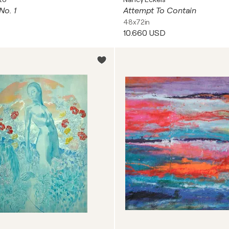
o. 1
Attempt To Contain
48x72in
10.660 USD