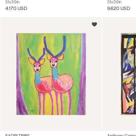
31x39in
31x39in
4.170 USD
9.620 USD
SAORI TRIBE
Anthony Cerra