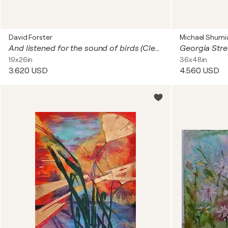
David Forster
Michael Shumi
And listened for the sound of birds (Clermont Ferrand, France).
Georgia Stre
19x26in
36x48in
3.620 USD
4.560 USD