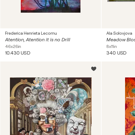
Frederica Henrieta Lecornu
Ala Solovjova
Atention, Atention it is no Drill
Meadow Blo
46x26in
8x11in
10.430 USD
340 USD