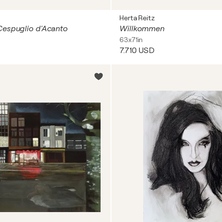
Herta Reitz
Cespuglio d'Acanto
Willkommen
63x71in
7.710 USD