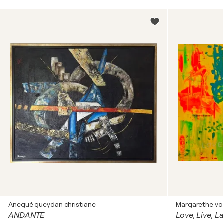
Anegué gueydan christiane
Margarethe von
ANDANTE
Love, Live, L