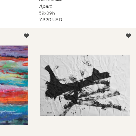
Apart
59x39in
7.320 USD