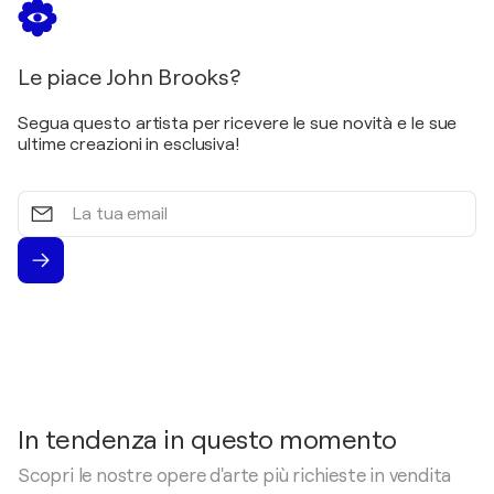
2019
15th Anniversary Members Exhibition / LACDA (Los
Le piace John Brooks?
Angeles Centre for Digital Art - Los Angeles, Stati
Uniti
Segua questo artista per ricevere le sue novità e le sue
2019
ultime creazioni in esclusiva!
A Color Moment / Photo Place Gallery -
Middlebury, Vermont, Stati Uniti
La
2019
tua
email
SE Center Photography Member's Exhibition / SE
Center for Photography - Greenville, South
Carolina, USA, Stati Uniti
2018
166th Juried Open Exhibition / RWA, Clifton -
Bristol, Regno Unito
2017
Elsewhere / The A Smith Gallery - Texas, Stati Uniti
In tendenza in questo momento
2017
Scopri le nostre opere d'arte più richieste in vendita
Electron Salon / Center for Digital Art - Los