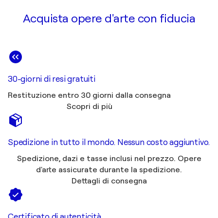
Unito
Acquista opere d'arte con fiducia
2015
Quartz Visual Arts Festival / Queen's College -
Taunton, Regno Unito
2015
163rd Annual Open Exhibition / Royal West of
England Academy - Bristol, Regno Unito
30-giorni di resi gratuiti
2014
Restituzione entro 30 giorni dalla consegna
Electron Salon, International Group Exhibit /
Scopri di più
LACDA - Los Angeles, Stati Uniti
2014
Transportation / New York Centre for
Spedizione in tutto il mondo. Nessun costo aggiuntivo.
Photographic Art - New York, Stati Uniti
Spedizione, dazi e tasse inclusi nel prezzo. Opere
2014
d'arte assicurate durante la spedizione.
London Calling / Dray Walk Gallery - London,
Dettagli di consegna
Regno Unito
2014
Royal Scottish Academy Open Art exhibition /
Certificato di autenticità