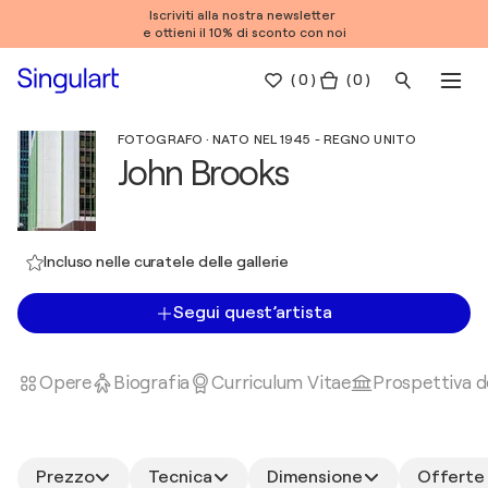
Iscriviti alla nostra newsletter
e ottieni il 10% di sconto con noi
(
0
)
( 0 )
FOTOGRAFO · NATO NEL 1945 - REGNO UNITO
John Brooks
Incluso nelle curatele delle gallerie
Segui quest’artista
Opere
Biografia
Curriculum Vitae
Prospettiva de
Prezzo
Tecnica
Dimensione
Offerte 