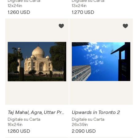
Digitale su Carta
Digitale su Carta
12x24in
13x24in
1.260 USD
1.270 USD
Taj Mahal, Agra, Uttar Pradesh, India
Upwards in Toronto 2
Digitale su Carta
Digitale su Carta
16x24in
26x39in
1.280 USD
2.090 USD