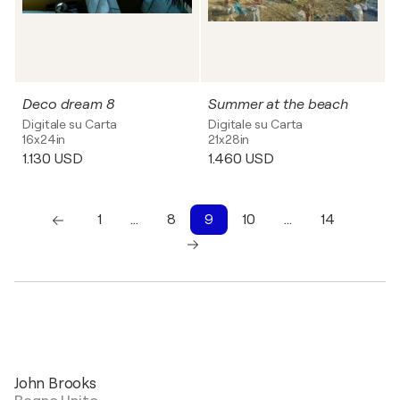
Deco dream 8
Summer at the beach
Digitale su Carta
Digitale su Carta
16x24in
21x28in
1.130 USD
1.460 USD
1
…
8
9
10
…
14
John Brooks