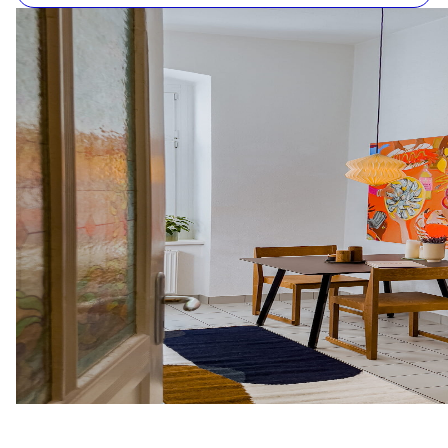
Chasing the Light (Finding the Shadow) / Stillpoint
Art Gallery - Maine, Stati Uniti
2015
LACDA 11th Anniversary Represented Artists
Exhibition / Espace - Los Angeles, Stati Uniti
2015
STILL POINT VII / Stillpoint Art Gallery - Maine,
Stati Uniti
2015
The Human Nature Show / Centrespace Gallery -
Bristol, Regno Unito
2015
Family / The A Smith Gallery - Texas, Stati Uniti
2015
Bristol Places / The Paintworks - Bristol, Regno
Unito
2015
The Art of Progress / Espace - London, Regno