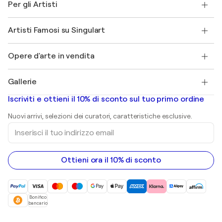
Per gli Artisti
FAQ
Offri una carta regalo
Affiliati
Partecipa al nostro programma commerciale
Unisciti a Singulart come Artista?
I nostri artisti
Il mio account
Artisti Famosi su Singulart
Accedi come Artista
Magazine di Singulart
Protezione acquirente
Lavori
+39 694500608
Henri Matisse
Scopri arte originale selezionata
Opere d'arte in vendita
Marc Chagall
Pablo Picasso
Quadri in vendita
Salvador Dalí
Gallerie
Quadri astratti in vendita
Banksy
Dipinti ad olio
Mr. Brainwash
Gallerie d’arte in Italia
Iscriviti e ottieni il 10% di sconto sul tuo primo ordine
Dipinti di paesaggi
Shepard Fairey
Stampe
Nuovi arrivi, selezioni dei curatori, caratteristiche esclusive.
sculture
Inserisci
Dipinti acrilici
il
tuo
indirizzo
email
Ottieni ora il 10% di sconto
Bonifico
bancario