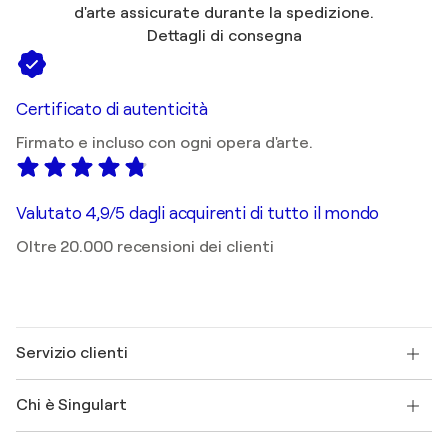
d'arte assicurate durante la spedizione.
Dettagli di consegna
Certificato di autenticità
Firmato e incluso con ogni opera d'arte.
Valutato 4,9/5 dagli acquirenti di tutto il mondo
Oltre 20.000 recensioni dei clienti
Servizio clienti
Contattaci
Chi è Singulart
Spedizione
Norme sui resi
Su di noi
Testimonianze dei clienti