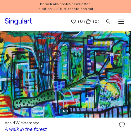
Iscriviti alla nostra newsletter
e ottieni il 10% di sconto con noi
(
0
)
( 0 )
1
/
3
Aasiri Wickremage
A walk in the forest