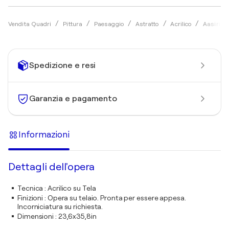
Vendita Quadri
Pittura
Paesaggio
Astratto
Acrilico
Aasiri W
Spedizione e resi
Garanzia e pagamento
Informazioni
Dettagli dell'opera
Tecnica
:
Acrilico su Tela
Finizioni
:
Opera su telaio. Pronta per essere appesa.
Incorniciatura su richiesta.
Dimensioni
:
23,6x35,8in