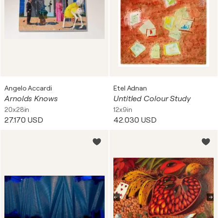
Angelo Accardi
Etel Adnan
Arnolds Knows
Untitled Colour Study
20x28in
12x9in
27.170 USD
42.030 USD