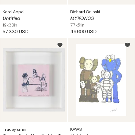
Karel Appel
Richard Orlinski
Untitled
MYKONOS
19x30in
77x51in
57.330 USD
49.600 USD
Tracey Emin
KAWS