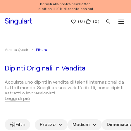
Iscriviti alla nostra newsletter
e ottieni il 10% di sconto con noi
(
0
)
( 0 )
Pittura
Vendita Quadri
Dipinti Originali In Vendita
Acquista uno dipinti in vendita di talenti internazionali da
tutto il mondo. Scegli tra una varietà di stili, come dipinti
astratti o impressionisti.
Leggi di più
Tipologie di dipinti
Come scegliere i dipinti?
Pitt
La pittura è una forma d'arte versatile e viene classificata
in termini di stile, metodo di esecuzione e tema. Ecco
Filtri
Prezzo
Medium
Dimension
alcuni tipologie comuni di dipinti: