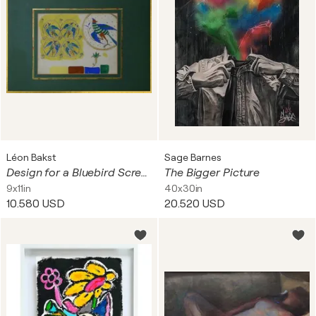
Léon Bakst
Sage Barnes
Design for a Bluebird Screen in La Belle au Bois Domant
The Bigger Picture
9x11in
40x30in
10.580 USD
20.520 USD