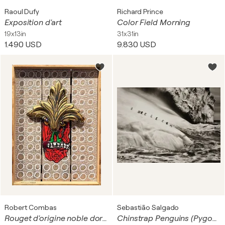
Raoul Dufy
Richard Prince
Exposition d'art
Color Field Morning
19x13in
31x31in
1.490 USD
9.830 USD
Robert Combas
Sebastião Salgado
Rouget d'origine noble dorée
Chinstrap Penguins (Pygoscelis Antartica) on an iceberg located between Zavodovski and Visokoi Islands, South Sandwich Islands