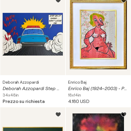
Deborah Azzopardi
Enrico Baj
Deborah Azzopardi Step On It Danny, Don't Lose Em!
Enrico Baj (1924–2003) - Petit nu - Etching mixed media with collage - 1970
34x48in
18x14in
Prezzo su richiesta
4.180 USD