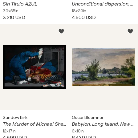
Sin Titulo AZUL
Unconditional dispersion, diptych
39x55in
18x29in
3.210 USD
4.500 USD
Sandow Birk
Oscar Bluemner
The Murder of Michael Sheen Ensley – Reseda High School, Feb. 22, 1993
Babylon, Long Island, New York
12x17in
6x10in
4.890 USD
6.430 USD