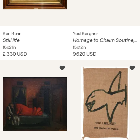
Ben Benn
Yosl Bergner
Still life
Homage to Chaim Soutine, ca. 1950
18x21in
13x12in
2.330 USD
9.620 USD