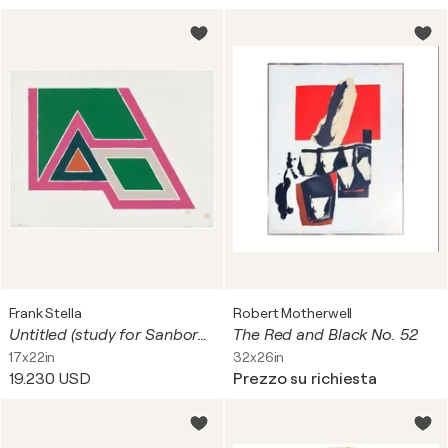
Frank Stella
Robert Motherwell
Untitled (study for Sanbornville, from Eccentric Polygons) (see G. 551, see A. 105) UNIQUE GOUACHE
The Red and Black No. 52
17x22in
32x26in
19.230 USD
Prezzo su richiesta