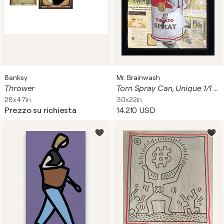
Banksy
Mr. Brainwash
Thrower
Torn Spray Can, Unique 1/1 Mixed Media Painting on Paper, Framed, COA
28x47in
30x22in
Prezzo su richiesta
14.210 USD