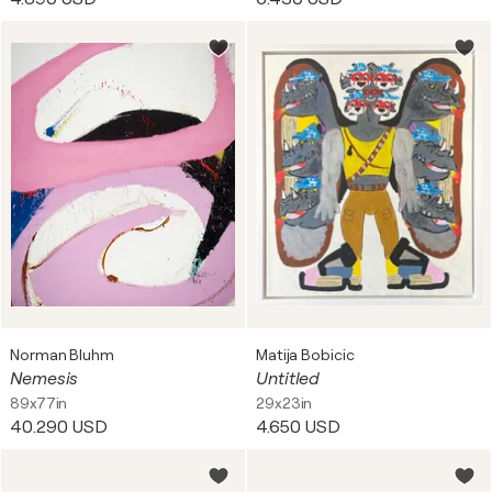
Norman Bluhm
Matija Bobicic
Nemesis
Untitled
89x77in
29x23in
40.290 USD
4.650 USD