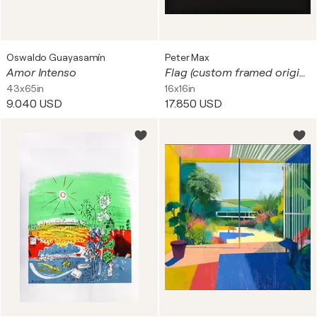
Oswaldo Guayasamín
Peter Max
Amor Intenso
Flag (custom framed original painting on canvas)
43x65in
16x16in
9.040 USD
17.850 USD