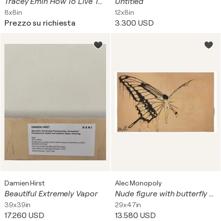
Tracey Emin How To Live Together
Untitled
8x8in
12x8in
Prezzo su richiesta
3.300 USD
Damien Hirst
Alec Monopoly
Beautiful Extremely Vapor
Nude figure with butterfly wings
39x39in
29x47in
17.260 USD
13.580 USD