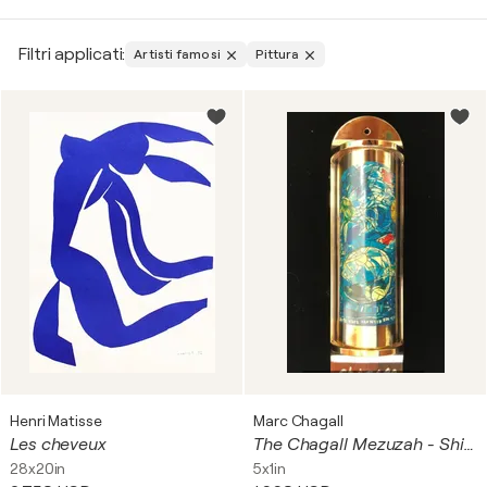
Ritratti: Questi dipinti raffigurano l'aspetto e il
carattere di una o più persone. Alcuni degli artisti che
Filtri applicati:
Artisti famosi
Pittura
possono essere associati a questo tipo di arte sono
Leonardo da Vinci con la sua famosa “Monna Lisa”.
Dipinti di paesaggio: I paesaggi rappresentano scene
della natura, sia che si tratti di una foresta o di una
città. Esistono diversi esempi di questo tipo di arte,
tra cui le “Ninfee” di Claude Monet.
Dipinti di natura morta: Questa tipologia di dipinti
ritare principalmente vari tipi di oggetti, ben disposti
per dare un'interpretazione simbolica dell'opera
d'arte. Un esempio è la “Natura morta con mele” di
Cézanne.
Dipinti astratti: Il Dipinti astratti si concentra sull'uso
del simbolismo per trasmettere emozioni, senza
Henri Matisse
Marc Chagall
raffigurare oggetti tangibili, si tratta di una corrente
Les cheveux
The Chagall Mezuzah - Shimon, ca. 1980
artistica iniziata con artisti come Wassily Kandinsky.
28x20in
5x1in