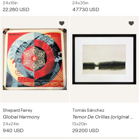
24x19in
24x35in
22.280 USD
47.730 USD
Shepard Fairey
Tomás Sánchez
Global Harmony
Temor De Orillas (original plaka painting on paper)
24x24in
13x20in
940 USD
29.200 USD