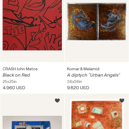
CRASH John Matos
Komar & Melamid
Black on Red
A diptych "​Urban Angels"
25x25in
36x56in
4.960 USD
9.820 USD