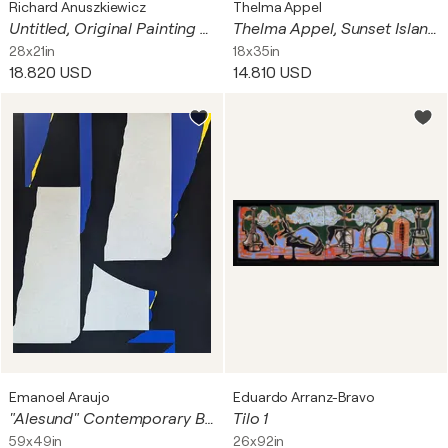
Richard Anuszkiewicz
Thelma Appel
Untitled, Original Painting on Board, Hand Signed, 24 x 18 in.
Thelma Appel, Sunset Island, 2011
28x21in
18x35in
18.820 USD
14.810 USD
Emanoel Araujo
Eduardo Arranz-Bravo
"Alesund" Contemporary Blue, Yellow & Black Geometric Abstract Painting
Tilo 1
59x49in
26x92in