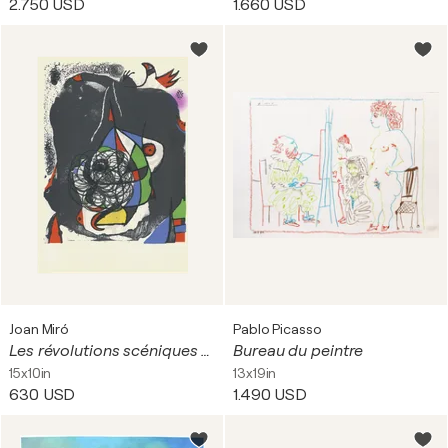
2.750 USD
1.660 USD
Dipinti storici: Questi dipinti raffigurano la storia, il
mito o la letteratura, spesso in maniera
drammatizzata e movimentata, come La morte di
Marat di Jacques-Louis David.
Tutte le tipologie comprendono una diversa prospettiva
di vedere e ritrarre il mondo, e gli artisti utilizzano
strumenti diversi per trasmettere i loro messaggi.
Joan Miró
Pablo Picasso
Les révolutions scéniques du XXe siècle II
Bureau du peintre
15x10in
13x19in
630 USD
1.490 USD