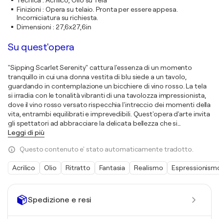
Tecnica
:
Acrilico, Olio su Tela
Finizioni
:
Opera su telaio. Pronta per essere appesa.
Incorniciatura su richiesta.
Dimensioni
:
27,6x27,6in
Su quest'opera
"Sipping Scarlet Serenity" cattura l'essenza di un momento
tranquillo in cui una donna vestita di blu siede a un tavolo,
guardando in contemplazione un bicchiere di vino rosso. La tela
si irradia con le tonalità vibranti di una tavolozza impressionista,
dove il vino rosso versato rispecchia l'intreccio dei momenti della
vita, entrambi equilibrati e imprevedibili. Quest'opera d'arte invita
gli spettatori ad abbracciare la delicata bellezza che si
…
Leggi di più
Questo contenuto e' stato automaticamente tradotto.
Acrilico
Olio
Ritratto
Fantasia
Realismo
Espressionism
Spedizione e resi