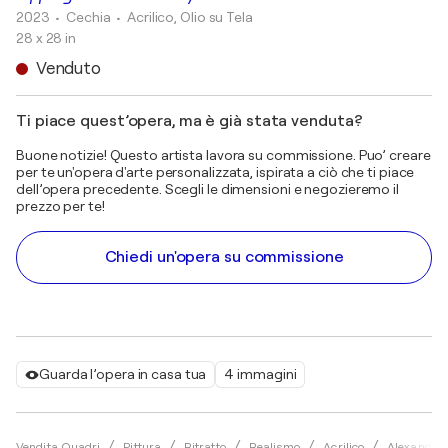
2023
• Cechia
•
Acrilico, Olio su Tela
28 x 28 in
Venduto
Ti piace quest’opera, ma è già stata venduta?
Buone notizie! Questo artista lavora su commissione. Puo’ creare
per te un'opera d'arte personalizzata, ispirata a ciò che ti piace
dell’opera precedente. Scegli le dimensioni e negozieremo il
prezzo per te!
Chiedi un'opera su commissione
Guarda l’opera in casa tua
4 immagini
Vendita Quadri
Pittura
Ritratto
Realismo
Acrilico
Alexander