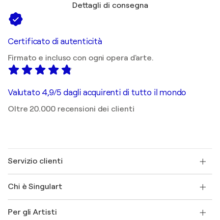
Dettagli di consegna
Certificato di autenticità
Firmato e incluso con ogni opera d'arte.
Valutato 4,9/5 dagli acquirenti di tutto il mondo
Oltre 20.000 recensioni dei clienti
Servizio clienti
Contattaci
Chi è Singulart
Spedizione
Norme sui resi
Su di noi
Testimonianze dei clienti
Per gli Artisti
FAQ
Offri una carta regalo