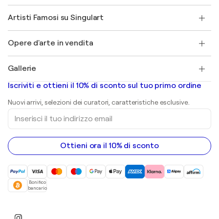
Affiliati
Partecipa al nostro programma commerciale
Unisciti a Singulart come Artista?
I nostri artisti
Il mio account
Artisti Famosi su Singulart
Accedi come Artista
Magazine di Singulart
Protezione acquirente
Lavori
+39 694500608
Henri Matisse
Scopri arte originale selezionata
Opere d'arte in vendita
Marc Chagall
Pablo Picasso
Quadri in vendita
Salvador Dalí
Gallerie
Quadri astratti in vendita
Banksy
Dipinti ad olio
Mr. Brainwash
Gallerie d’arte in Italia
Iscriviti e ottieni il 10% di sconto sul tuo primo ordine
Dipinti di paesaggi
Shepard Fairey
Stampe
Nuovi arrivi, selezioni dei curatori, caratteristiche esclusive.
sculture
Inserisci
Dipinti acrilici
il
tuo
indirizzo
email
Ottieni ora il 10% di sconto
Bonifico
bancario