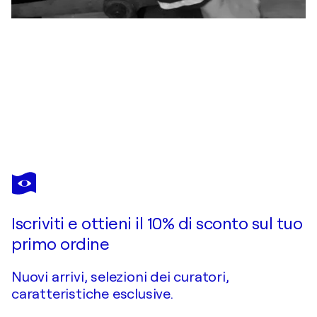
ALEXANDER
KLEMENS
Ti piace quest’opera, ma è già stata venduta?
Sipping Scarlet Serenity
Iscriviti e ottieni il 10% di sconto sul tuo
Chiedi un'opera su commissione
primo ordine
Nuovi arrivi, selezioni dei curatori,
caratteristiche esclusive.