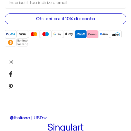
Dipinti acrilici
il
tuo
indirizzo
email
Ottieni ora il 10% di sconto
Bonifico
bancario
Italiano | USD