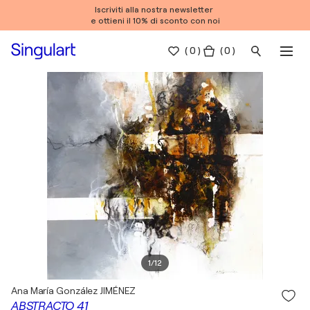
Iscriviti alla nostra newsletter
e ottieni il 10% di sconto con noi
(
0
)
( 0 )
1
/
12
Ana María González JIMÉNEZ
ABSTRACTO 41