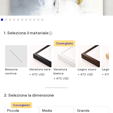
1. Seleziona il materiale
Consigliato
Nessuna
Venatura nera
Venatura
Legno scuro
Legno 
cornice
bianca
+ 470 USD
+ 470 USD
+ 470 
+ 470 USD
2. Seleziona la dimensione
Consigliato
Piccola
Media
Grande