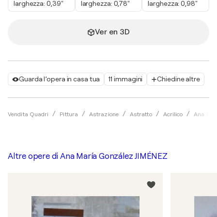
larghezza: 0,39"
larghezza: 0,78"
larghezza: 0,98"
Ver en 3D
Guarda l’opera in casa tua
11 immagini
Chiedine altre
Vendita Quadri
Pittura
Astrazione
Astratto
Acrilico
Ana Mar
Altre opere di
Ana María González JIMÉNEZ