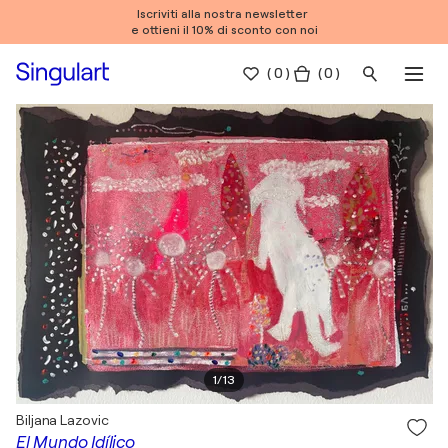
Iscriviti alla nostra newsletter
e ottieni il 10% di sconto con noi
(
0
)
( 0 )
1
/
13
Biljana Lazovic
El Mundo Idílico