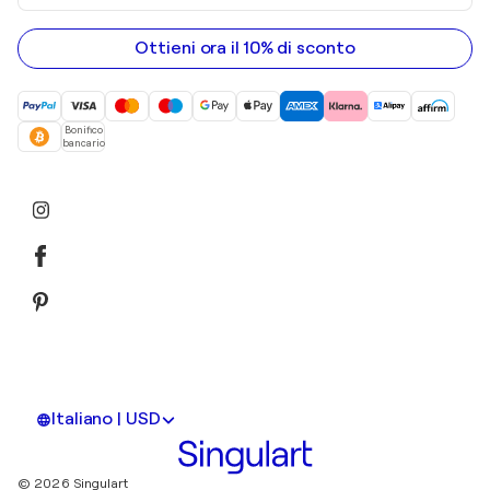
tuo
indirizzo
email
Ottieni ora il 10% di sconto
Bonifico
bancario
Italiano | USD
© 2026 Singulart