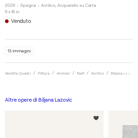
2026
• Spagna
•
Acrilico, Acquarello su Carta
11 x 16 in
Venduto
13 immagini
Vendita Quadri
Pittura
Animali
Naíf
Acrilico
Biljana Lazovic
Altre opere di
Biljana Lazovic