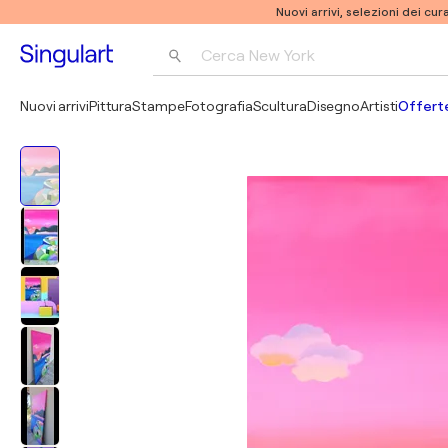
Nuovi arrivi, selezioni dei cur
Cerca 
New York
Fotografia
Nuovi arrivi
Pittura
Stampe
Fotografia
Scultura
Disegno
Artisti
Offerte
Pop Art
Pablo Picasso