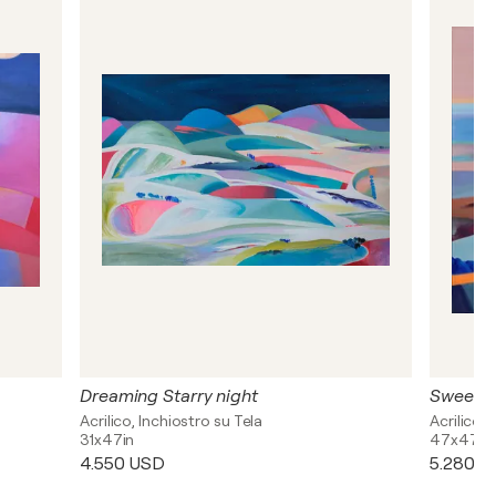
Dreaming Starry night
Acrilico, Inchiostro su Tela
Acrilico, 
31x47in
47x47in
4.550 USD
5.280 U