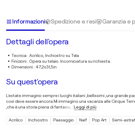
Informazioni
Spedizione e resi
Garanzia e
Dettagli dell'opera
Tecnica
:
Acrilico, Inchiostro su Tela
Finizioni
:
Opera su telaio. Incorniciatura su richiesta.
Dimensioni
:
47,2x31,5in
Su quest'opera
L'estate immagino sempre i luoghi italiani ,bellissimi ,una grande p
cosi deve essere ancora.Mi immagino una vacanza alle Cinque Terre, u
,che è una storia piena di fantasia,
…
Leggi di più
Acrilico
Inchiostro
Paesaggio
Naíf
Pop Art
Semi-astra