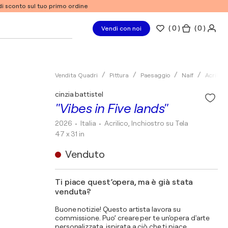
% di sconto sul tuo primo ordine
(
0
)
( 0 )
Vendi con noi
Vendita Quadri
Pittura
Paesaggio
Naíf
Acrilico
cinzia battistel
"Vibes in Five lands"
2026
• Italia
•
Acrilico, Inchiostro su Tela
47 x 31 in
Venduto
Ti piace quest’opera, ma è già stata
venduta?
Buone notizie! Questo artista lavora su
commissione. Puo’ creare per te un'opera d'arte
personalizzata, ispirata a ciò che ti piace