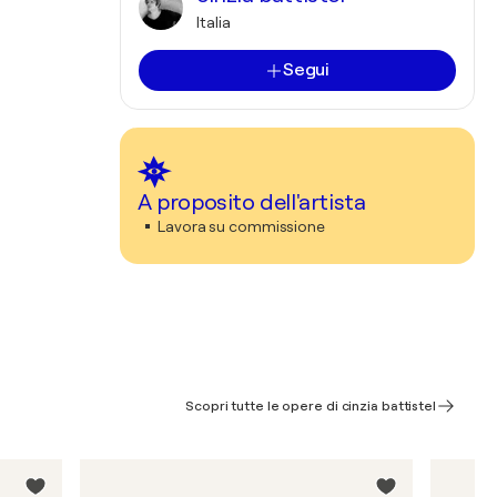
Italia
Segui
A proposito dell'artista
Lavora su commissione
Scopri tutte le opere di cinzia battistel