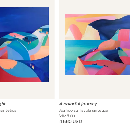
ght
A colorful journey
 sintetica
Acrilico su Tavola sintetica
39x47in
4.860 USD