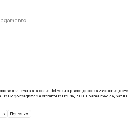
 pagamento
assione per il mare e le coste del nostro paese ,giocose variopinte ,do
n luogo magnifico e vibrante in Liguria, Italia. Un'area magica, natural
tto
Figurativo