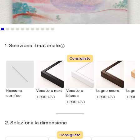
1. Seleziona il materiale
Consigliato
Nessuna
Venatura nera
Venatura
Legno scuro
Legno 
cornice
bianca
+ 930 USD
+ 930 USD
+ 930 
+ 930 USD
2. Seleziona la dimensione
Consigliato