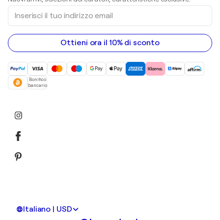
sculture
Inserisci
Dipinti acrilici
il
tuo
indirizzo
email
Ottieni ora il 10% di sconto
Bonifico
bancario
Italiano | USD