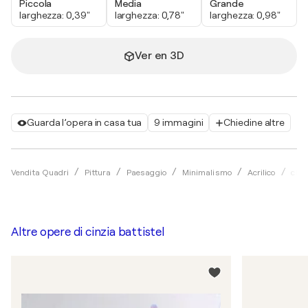
Piccola
Media
Grande
larghezza: 0,39"
larghezza: 0,78"
larghezza: 0,98"
Ver en 3D
Guarda l’opera in casa tua
9 immagini
Chiedine altre
Vendita Quadri
Pittura
Paesaggio
Minimalismo
Acrilico
cinz
Altre opere di
cinzia battistel