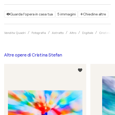
Guarda l’opera in casa tua
5 immagini
Chiedine altre
Vendita Quadri
Fotografia
Astratto
Altro
Digitale
Cristina S
Altre opere di
Cristina Stefan