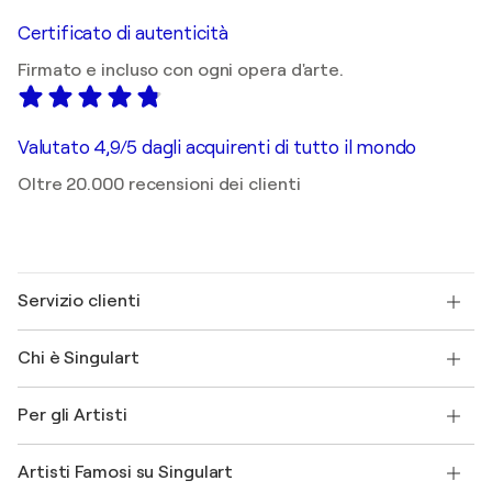
Certificato di autenticità
Firmato e incluso con ogni opera d'arte.
Valutato 4,9/5 dagli acquirenti di tutto il mondo
Oltre 20.000 recensioni dei clienti
Servizio clienti
Contattaci
Chi è Singulart
Spedizione
Norme sui resi
Su di noi
Testimonianze dei clienti
Per gli Artisti
FAQ
Offri una carta regalo
Affiliati
Partecipa al nostro programma commerciale
Unisciti a Singulart come Artista?
I nostri artisti
Il mio account
Artisti Famosi su Singulart
Accedi come Artista
Magazine di Singulart
Protezione acquirente