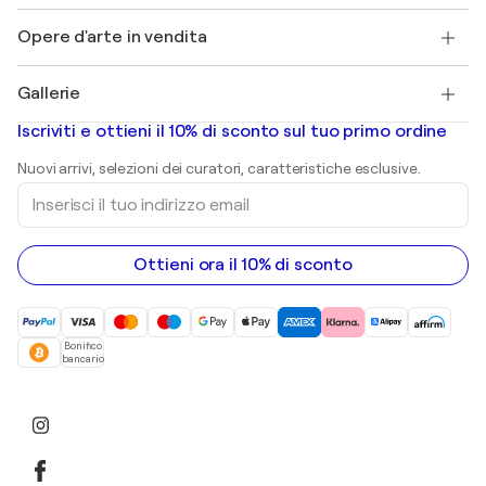
Lavori
+39 694500608
Henri Matisse
Scopri arte originale selezionata
Opere d'arte in vendita
Marc Chagall
Pablo Picasso
Quadri in vendita
Salvador Dalí
Gallerie
Quadri astratti in vendita
Banksy
Dipinti ad olio
Mr. Brainwash
Gallerie d’arte in Italia
Iscriviti e ottieni il 10% di sconto sul tuo primo ordine
Dipinti di paesaggi
Shepard Fairey
Stampe
Nuovi arrivi, selezioni dei curatori, caratteristiche esclusive.
sculture
Inserisci
Dipinti acrilici
il
tuo
indirizzo
email
Ottieni ora il 10% di sconto
Bonifico
bancario