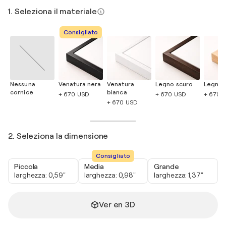
1. Seleziona il materiale
Consigliato
Nessuna
Venatura nera
Venatura
Legno scuro
Legno 
cornice
bianca
+ 670 USD
+ 670 USD
+ 670 
+ 670 USD
2. Seleziona la dimensione
Consigliato
Piccola
Media
Grande
larghezza: 0,59"
larghezza: 0,98"
larghezza: 1,37"
Ver en 3D