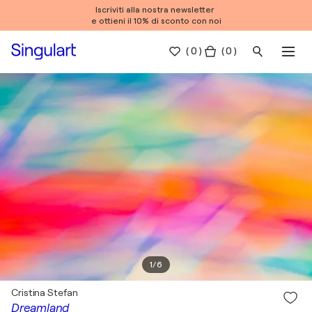
Iscriviti alla nostra newsletter
e ottieni il 10% di sconto con noi
(
0
)
( 0 )
1
/
6
Cristina Stefan
Dreamland