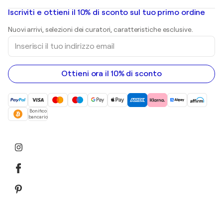
Dipinti ad olio
Mr. Brainwash
Gallerie d’arte in Italia
Iscriviti e ottieni il 10% di sconto sul tuo primo ordine
Dipinti di paesaggi
Shepard Fairey
Stampe
Nuovi arrivi, selezioni dei curatori, caratteristiche esclusive.
sculture
Inserisci
Dipinti acrilici
il
tuo
indirizzo
email
Ottieni ora il 10% di sconto
Bonifico
bancario