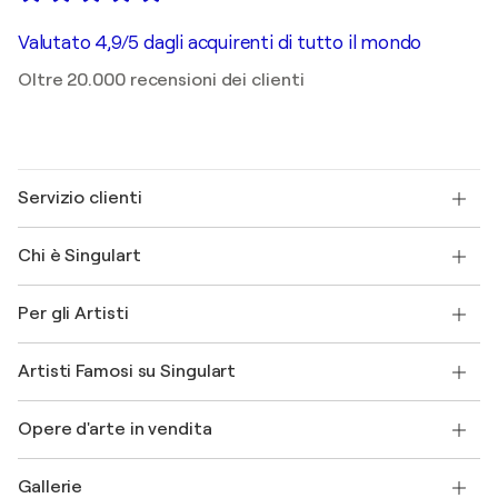
Valutato 4,9/5 dagli acquirenti di tutto il mondo
Oltre 20.000 recensioni dei clienti
Servizio clienti
Contattaci
Chi è Singulart
Spedizione
Norme sui resi
Su di noi
Testimonianze dei clienti
Per gli Artisti
FAQ
Offri una carta regalo
Affiliati
Partecipa al nostro programma commerciale
Unisciti a Singulart come Artista?
I nostri artisti
Il mio account
Artisti Famosi su Singulart
Accedi come Artista
Magazine di Singulart
Protezione acquirente
Lavori
+39 694500608
Henri Matisse
Scopri arte originale selezionata
Opere d'arte in vendita
Marc Chagall
Pablo Picasso
Quadri in vendita
Salvador Dalí
Gallerie
Quadri astratti in vendita
Banksy