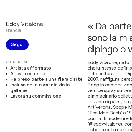
Eddy Vitalone
« Da parte 
Francia
sono la mi
Segui
dipingo o v
CREDENZIALI
Eddy Vitalone, nato ne
Artista affermato
che lui stesso defin
Artista esperto
della cultura pop. Di
Ha preso parte a una fiera d'arte
2007, raffigura per
Incluso nelle curatele delle
Boop in composizioni
gallerie
vernice spray su tela
Lavora su commissione
e immaginario collet
dozzina di paesi, ha
Art Verona, Scope M
"The Mad Dash" e "S
con i miti moderni e 
(@eddyvitalone), con
pubblico internaziona