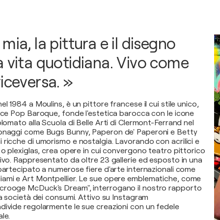
mia, la pittura e il disegno
a vita quotidiana. Vivo come
iceversa. »
l 1984 a Moulins, è un pittore francese il cui stile unico,
isce Pop Baroque, fonde l'estetica barocca con le icone
plomato alla Scuola di Belle Arti di Clermont-Ferrand nel
sonaggi come Bugs Bunny, Paperon de' Paperoni e Betty
 ricche di umorismo e nostalgia. Lavorando con acrilici e
 o plexiglas, crea opere in cui convergono teatro pittorico
tivo. Rappresentato da oltre 23 gallerie ed esposto in una
 partecipato a numerose fiere d'arte internazionali come
iami e Art Montpellier. Le sue opere emblematiche, come
crooge McDuck's Dream", interrogano il nostro rapporto
la società dei consumi. Attivo su Instagram
divide regolarmente le sue creazioni con un fedele
le.