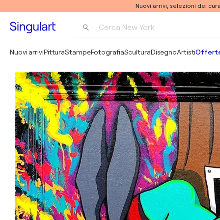
Nuovi arrivi, selezioni dei cur
Cerca 
New York
Fotografia
Nuovi arrivi
Pittura
Stampe
Fotografia
Scultura
Disegno
Artisti
Offerte
Pop Art
Pablo Picasso