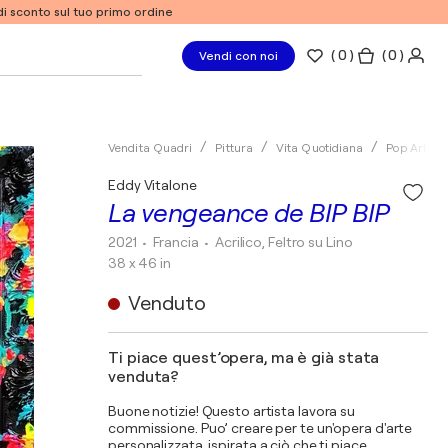
% di sconto sul tuo primo ordine
(
0
)
( 0 )
Vendi con noi
Vendita Quadri
Pittura
Vita Quotidiana
Pop Art
Eddy Vitalone
La vengeance de BIP BIP
2021
• Francia
•
Acrilico, Feltro su Lino
38 x 46 in
Venduto
Ti piace quest’opera, ma è già stata
venduta?
Buone notizie! Questo artista lavora su
commissione. Puo’ creare per te un'opera d'arte
personalizzata, ispirata a ciò che ti piace