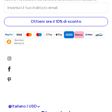
sculture
Inserisci
Dipinti acrilici
il
tuo
indirizzo
email
Ottieni ora il 10% di sconto
Bonifico
bancario
Italiano | USD