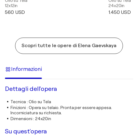
Olio su Tela
Olio su Tela
12x12in
24x20in
560 USD
1.450 USD
Scopri tutte le opere di Elena Gaevskaya
Informazioni
Dettagli dell'opera
Tecnica
:
Olio su Tela
Finizioni
:
Opera su telaio. Pronta per essere appesa.
Incorniciatura su richiesta.
Dimensioni
:
24x20in
Su quest'opera