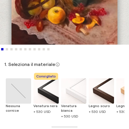
1. Seleziona il materiale
Consigliato
Nessuna
Venatura nera
Venatura
Legno scuro
Legno 
cornice
bianca
+ 530 USD
+ 530 USD
+ 530 
+ 530 USD