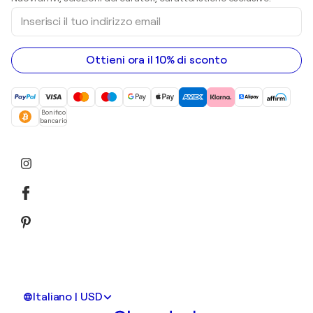
sculture
Inserisci
Dipinti acrilici
il
tuo
indirizzo
email
Ottieni ora il 10% di sconto
Bonifico
bancario
Italiano | USD