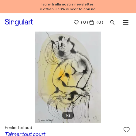
Iscriviti alla nostra newsletter
e ottieni il 10% di sconto con noi
(
0
)
( 0 )
1
/
2
Emilie Teillaud
T'aimer tout court