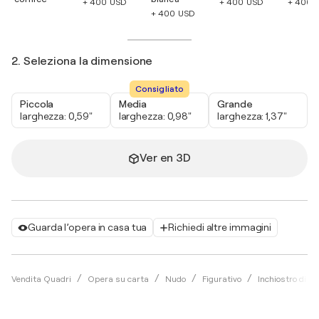
+ 400 USD
+ 400 USD
+ 400 
+ 400 USD
2. Seleziona la dimensione
Consigliato
Piccola
Media
Grande
larghezza: 0,59"
larghezza: 0,98"
larghezza: 1,37"
Ver en 3D
Guarda l’opera in casa tua
Richiedi altre immagini
Vendita Quadri
Opera su carta
Nudo
Figurativo
Inchiostro di ch