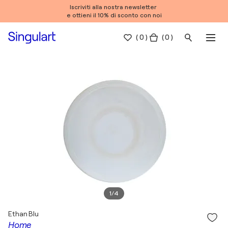
Iscriviti alla nostra newsletter
e ottieni il 10% di sconto con noi
(
0
)
( 0 )
1
/
4
Ethan Blu
Home