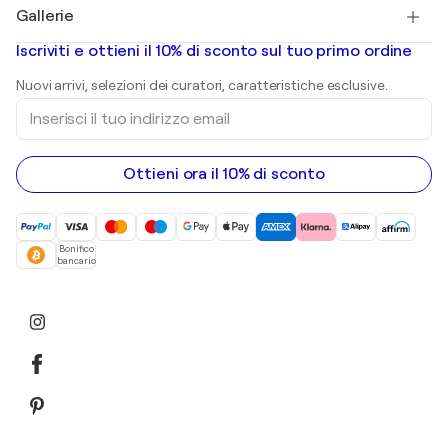
Salvador Dalí
Gallerie
Quadri astratti in vendita
Banksy
Dipinti ad olio
Mr. Brainwash
Gallerie d’arte in Italia
Iscriviti e ottieni il 10% di sconto sul tuo primo ordine
Dipinti di paesaggi
Shepard Fairey
Stampe
Nuovi arrivi, selezioni dei curatori, caratteristiche esclusive.
sculture
Inserisci
Dipinti acrilici
il
tuo
indirizzo
email
Ottieni ora il 10% di sconto
Bonifico
bancario