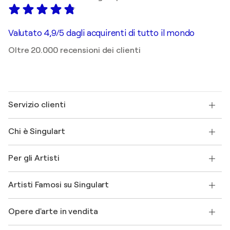
Valutato 4,9/5 dagli acquirenti di tutto il mondo
Oltre 20.000 recensioni dei clienti
Servizio clienti
Contattaci
Chi è Singulart
Spedizione
Norme sui resi
Su di noi
Testimonianze dei clienti
Per gli Artisti
FAQ
Offri una carta regalo
Affiliati
Partecipa al nostro programma commerciale
Unisciti a Singulart come Artista?
I nostri artisti
Il mio account
Artisti Famosi su Singulart
Accedi come Artista
Magazine di Singulart
Protezione acquirente
Lavori
+39 694500608
Henri Matisse
Scopri arte originale selezionata
Opere d'arte in vendita
Marc Chagall
Pablo Picasso
Quadri in vendita