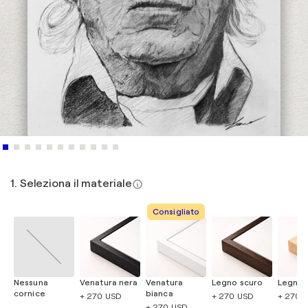
1. Seleziona il materiale
Consigliato
Nessuna
Venatura nera
Venatura
Legno scuro
Legno 
cornice
bianca
+ 270 USD
+ 270 USD
+ 270 
+ 270 USD