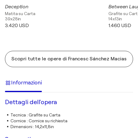
Deception
Between Laug
Matita su Carta
Grafite su Car
39x28in
14x13in
3.420 USD
1.460 USD
Scopri tutte le opere di Francesc Sánchez Macias
Informazioni
Dettagli dell'opera
Tecnica
:
Grafite su Carta
Cornice
:
Cornice su richiesta
Dimensioni
:
14,2x11,8in