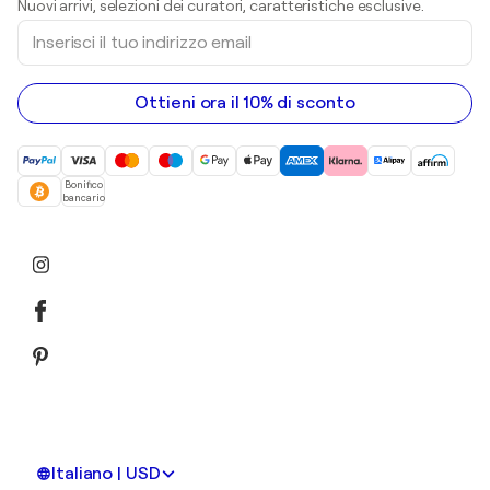
Nuovi arrivi, selezioni dei curatori, caratteristiche esclusive.
sculture
Inserisci
Dipinti acrilici
il
tuo
indirizzo
email
Ottieni ora il 10% di sconto
Bonifico
bancario
Italiano | USD