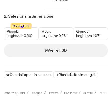
2. Seleziona la dimensione
Consigliato
Piccola
Media
Grande
larghezza: 0,59"
larghezza: 0,98"
larghezza: 1,37"
Ver en 3D
Guarda l’opera in casa tua
Richiedi altre immagini
Vendita Quadri
Disegno
Ritratto
Realismo
Grafite
Francesc