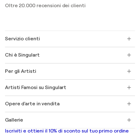
Oltre 20.000 recensioni dei clienti
Servizio clienti
Contattaci
Chi è Singulart
Spedizione
Norme sui resi
Su di noi
Testimonianze dei clienti
Per gli Artisti
FAQ
Offri una carta regalo
Affiliati
Partecipa al nostro programma commerciale
Unisciti a Singulart come Artista?
I nostri artisti
Il mio account
Artisti Famosi su Singulart
Accedi come Artista
Magazine di Singulart
Protezione acquirente
Lavori
+39 694500608
Henri Matisse
Scopri arte originale selezionata
Opere d'arte in vendita
Marc Chagall
Pablo Picasso
Quadri in vendita
Salvador Dalí
Gallerie
Quadri astratti in vendita
Banksy
Dipinti ad olio
Mr. Brainwash
Gallerie d’arte in Italia
Iscriviti e ottieni il 10% di sconto sul tuo primo ordine
Dipinti di paesaggi
Shepard Fairey
Stampe