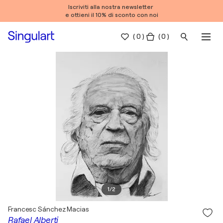
Iscriviti alla nostra newsletter
e ottieni il 10% di sconto con noi
(
0
)
( 0 )
1
/
2
Francesc Sánchez Macias
Rafael Alberti