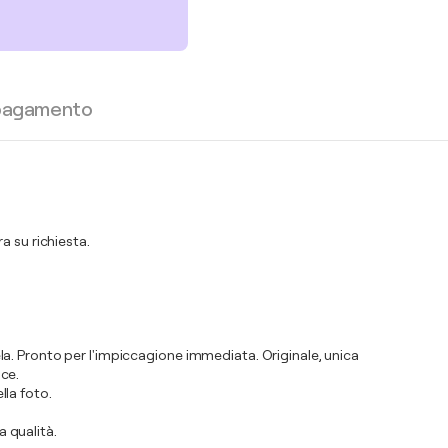
 pagamento
a su richiesta.
 tela. Pronto per l'impiccagione immediata. Originale, unica
ice.
lla foto.
a qualità.