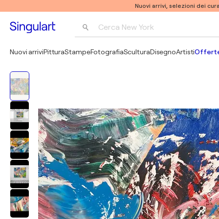
Nuovi arrivi, selezioni dei cur
Cerca 
New York
Fotografia
Nuovi arrivi
Pittura
Stampe
Fotografia
Scultura
Disegno
Artisti
Offerte
Pop Art
Pablo Picasso