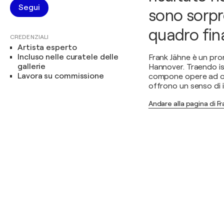
Segui
sono sorpr
quadro fina
CREDENZIALI
Artista esperto
Incluso nelle curatele delle
Frank Jähne è un pr
gallerie
Hannover. Traendo isp
Lavora su commissione
compone opere ad oli
offrono un senso di 
Andare alla pagina di F