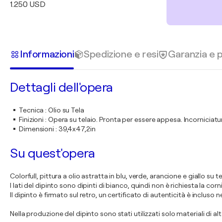
1.250 USD
Informazioni
Spedizione e resi
Garanzia e
Dettagli dell'opera
Tecnica
:
Olio su Tela
Finizioni
:
Opera su telaio. Pronta per essere appesa. Incorniciatur
Dimensioni
:
39,4x47,2in
Su quest'opera
Colorfull, pittura a olio astratta in blu, verde, arancione e giallo su
I lati del dipinto sono dipinti di bianco, quindi non è richiesta la corn
Il dipinto è firmato sul retro, un certificato di autenticità è incluso ne
Nella produzione del dipinto sono stati utilizzati solo materiali di alt