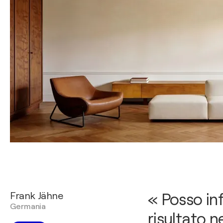
Frank Jähne
« Posso in
Germania
risultato n