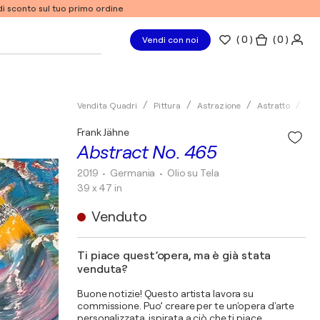
% di sconto sul tuo primo ordine
(
0
)
( 0 )
Vendi con noi
Vendita Quadri
Pittura
Astrazione
Astratto
Oli
Frank Jähne
Abstract No. 465
2019
• Germania
•
Olio su Tela
39 x 47 in
Venduto
Ti piace quest’opera, ma è già stata
venduta?
Buone notizie! Questo artista lavora su
commissione. Puo’ creare per te un'opera d'arte
personalizzata, ispirata a ciò che ti piace