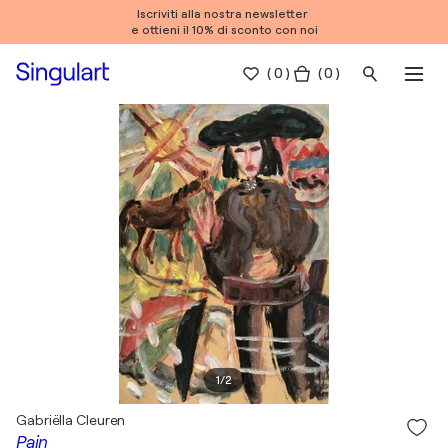
Iscriviti alla nostra newsletter
e ottieni il 10% di sconto con noi
(
0
)
( 0 )
1
/
2
Gabriëlla Cleuren
Pain