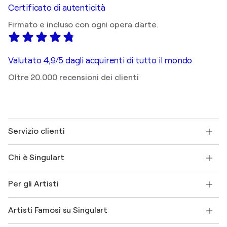
Certificato di autenticità
Firmato e incluso con ogni opera d'arte.
Valutato 4,9/5 dagli acquirenti di tutto il mondo
Oltre 20.000 recensioni dei clienti
Servizio clienti
Contattaci
Chi è Singulart
Spedizione
Norme sui resi
Su di noi
Testimonianze dei clienti
Per gli Artisti
FAQ
Offri una carta regalo
Affiliati
Partecipa al nostro programma commerciale
Unisciti a Singulart come Artista?
I nostri artisti
Il mio account
Artisti Famosi su Singulart
Accedi come Artista
Magazine di Singulart
Protezione acquirente
Lavori
+39 694500608