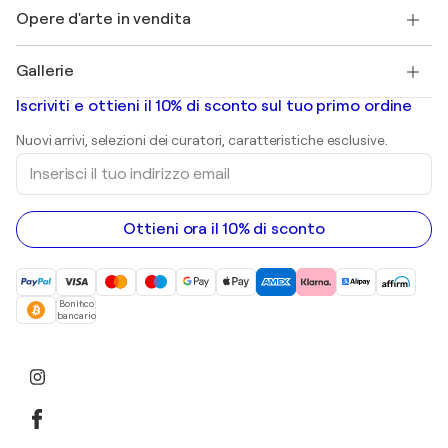
Henri Matisse
Scopri arte originale selezionata
Opere d'arte in vendita
Marc Chagall
Pablo Picasso
Quadri in vendita
Salvador Dalí
Gallerie
Quadri astratti in vendita
Banksy
Dipinti ad olio
Mr. Brainwash
Gallerie d’arte in Italia
Iscriviti e ottieni il 10% di sconto sul tuo primo ordine
Dipinti di paesaggi
Shepard Fairey
Stampe
Nuovi arrivi, selezioni dei curatori, caratteristiche esclusive.
sculture
Inserisci
Dipinti acrilici
il
tuo
indirizzo
email
Ottieni ora il 10% di sconto
Bonifico
bancario