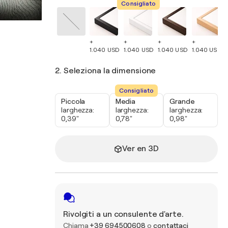
Consigliato
+
+
+
+
1.040 USD
1.040 USD
1.040 USD
1.040 USD
2. Seleziona la dimensione
Consigliato
Piccola
Media
Grande
larghezza:
larghezza:
larghezza:
0,39"
0,78"
0,98"
Ver en 3D
Rivolgiti a un consulente d'arte.
Chiama
+39 694500608
o
contattaci