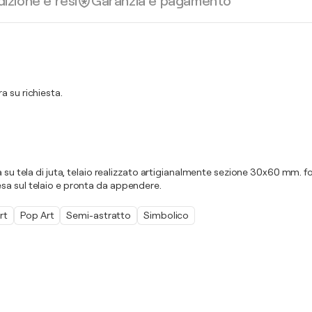
izione e resi
Garanzia e pagamento
a su richiesta.
 su tela di juta, telaio realizzato artigianalmente sezione 30x60 mm. fo
, tesa sul telaio e pronta da appendere.
rt
Pop Art
Semi-astratto
Simbolico