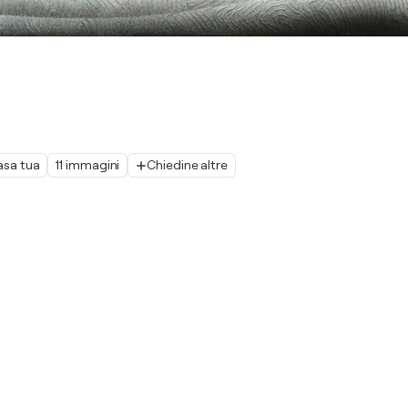
asa tua
11 immagini
Chiedine altre