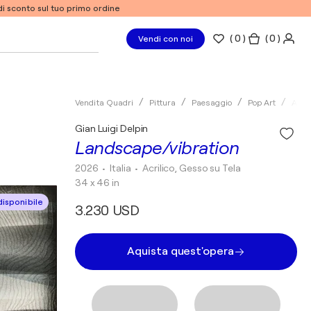
% di sconto sul tuo primo ordine
(
0
)
( 0 )
Vendi con noi
Vendita Quadri
Pittura
Paesaggio
Pop Art
Acril
Gian Luigi Delpin
Landscape/vibration
2026
• Italia
•
Acrilico, Gesso su Tela
34 x 46 in
isponibile
3.230 USD
Aquista quest'opera