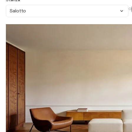
O
Salotto