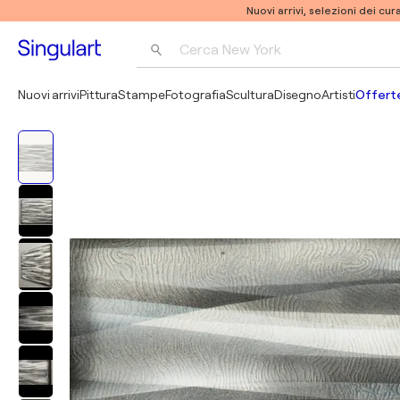
Nuovi arrivi, selezioni dei cur
Cerca 
New York
Fotografia
Nuovi arrivi
Pittura
Stampe
Fotografia
Scultura
Disegno
Artisti
Offerte
Pop Art
Pablo Picasso