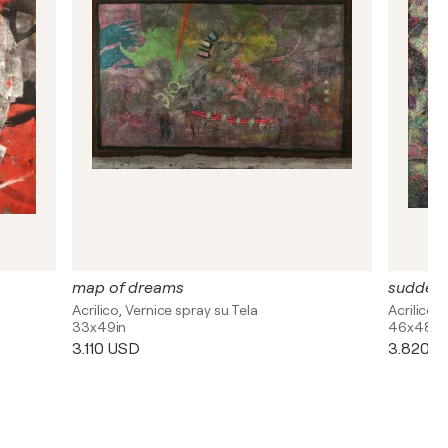
map of dreams
sudden 
Acrilico, Vernice spray su Tela
Acrilico, 
33x49in
46x48in
3.110 USD
3.820 