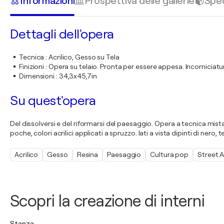
Informazioni
Prospettiva delle gallerie
Sped
Dettagli dell'opera
Tecnica
:
Acrilico, Gesso su Tela
Finizioni
:
Opera su telaio. Pronta per essere appesa. Incorniciatur
Dimensioni
:
34,3x45,7in
Su quest'opera
Del dissolversi e del riformarsi del paesaggio. Opera a tecnica mista
poche, colori acrilici applicati a spruzzo. lati a vista dipinti di nero
Acrilico
Gesso
Resina
Paesaggio
Cultura pop
Street A
Scopri la creazione di interni
Stanza