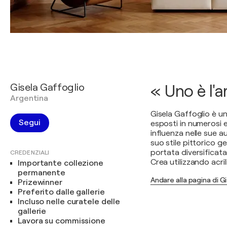
Gisela Gaffoglio
« Uno è l'a
Argentina
Gisela Gaffoglio è un'
Segui
esposti in numerosi ev
influenza nelle sue a
suo stile pittorico ge
portata diversificata
CREDENZIALI
Crea utilizzando acril
Importante collezione
permanente
Andare alla pagina di G
Prizewinner
Preferito dalle gallerie
Incluso nelle curatele delle
gallerie
Lavora su commissione