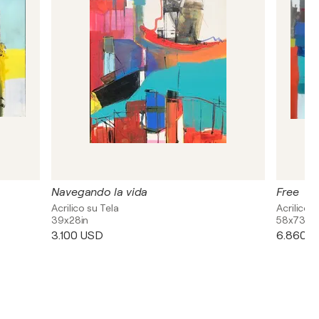
Navegando la vida
Free
Acrilico su Tela
Acrilico s
39x28in
58x73in
3.100 USD
6.860 