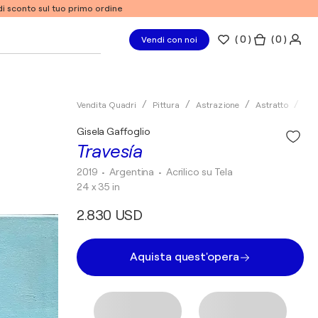
% di sconto sul tuo primo ordine
(
0
)
( 0 )
Vendi con noi
Vendita Quadri
Pittura
Astrazione
Astratto
Acr
Gisela Gaffoglio
Travesía
2019
• Argentina
•
Acrilico su Tela
24 x 35 in
2.830 USD
Aquista quest'opera