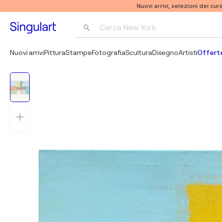
Nuovi arrivi, selezioni dei cur
Cerca 
New York
Fotografia
Nuovi arrivi
Pittura
Stampe
Fotografia
Scultura
Disegno
Artisti
Offerte
Pop Art
Pablo Picasso