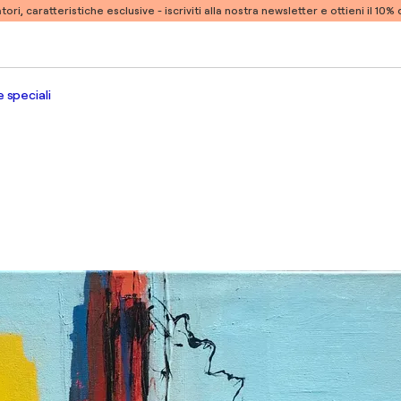
atori, caratteristiche esclusive -
iscriviti alla nostra newsletter e ottieni il 10
 speciali