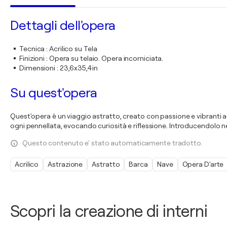
Dettagli dell'opera
Tecnica
:
Acrilico su Tela
Finizioni
:
Opera su telaio. Opera incorniciata.
Dimensioni
:
23,6x35,4in
Su quest'opera
Quest'opera è un viaggio astratto, creato con passione e vibranti acri
ogni pennellata, evocando curiosità e riflessione. Introducendolo ne
Questo contenuto e' stato automaticamente tradotto.
Acrilico
Astrazione
Astratto
Barca
Nave
Opera D'arte
Scopri la creazione di interni