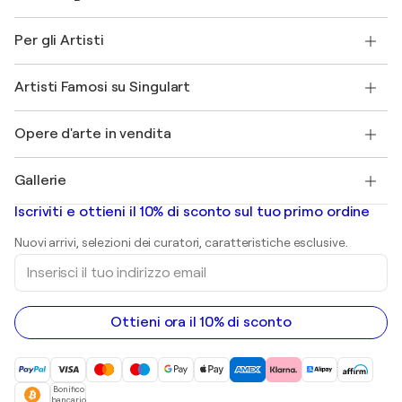
Norme sui resi
Su di noi
Testimonianze dei clienti
Per gli Artisti
FAQ
Offri una carta regalo
Affiliati
Partecipa al nostro programma commerciale
Unisciti a Singulart come Artista?
I nostri artisti
Il mio account
Artisti Famosi su Singulart
Accedi come Artista
Magazine di Singulart
Protezione acquirente
Lavori
+39 694500608
Henri Matisse
Scopri arte originale selezionata
Opere d'arte in vendita
Marc Chagall
Pablo Picasso
Quadri in vendita
Salvador Dalí
Gallerie
Quadri astratti in vendita
Banksy
Dipinti ad olio
Mr. Brainwash
Gallerie d’arte in Italia
Iscriviti e ottieni il 10% di sconto sul tuo primo ordine
Dipinti di paesaggi
Shepard Fairey
Stampe
Nuovi arrivi, selezioni dei curatori, caratteristiche esclusive.
sculture
Inserisci
Dipinti acrilici
il
tuo
indirizzo
email
Ottieni ora il 10% di sconto
Bonifico
bancario