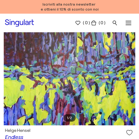
Iscriviti alla nostra newsletter
e ottieni il 10% di sconto con noi
(
0
)
( 0 )
1
/
2
Helge Hensel
Endless