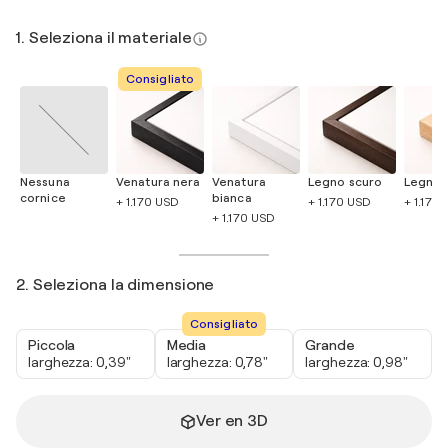
1. Seleziona il materiale
Consigliato
Nessuna
Venatura nera
Venatura
Legno scuro
Legno 
cornice
bianca
+ 1.170 USD
+ 1.170 USD
+ 1.170
+ 1.170 USD
2. Seleziona la dimensione
Consigliato
Piccola
Media
Grande
larghezza: 0,39"
larghezza: 0,78"
larghezza: 0,98"
Ver en 3D