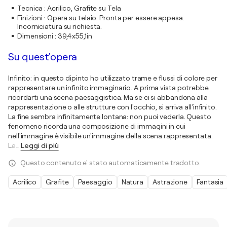
Tecnica
:
Acrilico, Grafite su Tela
Finizioni
:
Opera su telaio. Pronta per essere appesa.
Incorniciatura su richiesta.
Dimensioni
:
39,4x55,1in
Su quest'opera
Infinito: in questo dipinto ho utilizzato trame e flussi di colore per
rappresentare un infinito immaginario. A prima vista potrebbe
ricordarti una scena paesaggistica. Ma se ci si abbandona alla
rappresentazione o alle strutture con l'occhio, si arriva all'infinito.
La fine sembra infinitamente lontana: non puoi vederla. Questo
fenomeno ricorda una composizione di immagini in cui
nell'immagine è visibile un'immagine della scena rappresentata.
La
…
Leggi di più
Questo contenuto e' stato automaticamente tradotto.
Acrilico
Grafite
Paesaggio
Natura
Astrazione
Fantasia